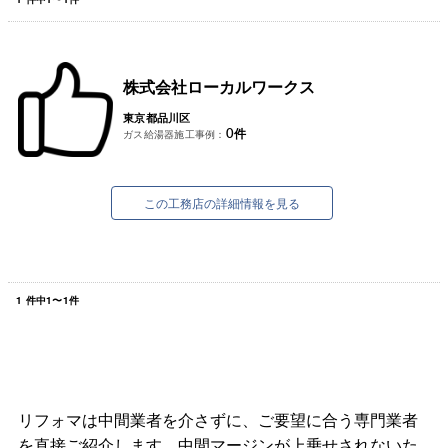
株式会社ローカルワークス
東京都品川区
0
件
ガス給湯器施工事例：
この工務店の詳細情報を見る
1
件中
1
〜
1
件
リフォマは中間業者を介さずに、ご要望に合う専門業者
を直接ご紹介します。中間マージンが上乗せされないた