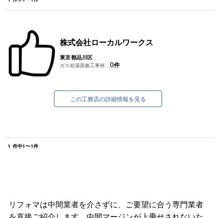
株式会社ローカルワークス
東京都品川区
0
件
ガス給湯器施工事例：
この工務店の詳細情報を見る
1
件中
1
〜
1
件
リフォマは中間業者を介さずに、ご要望に合う専門業者
を直接ご紹介します。中間マージンが上乗せされないた