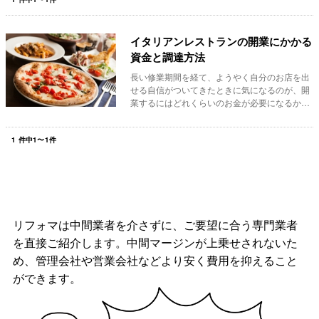
イタリアンレストランの開業にかかる
資金と調達方法
長い修業期間を経て、ようやく自分のお店を出
せる自信がついてきたときに気になるのが、開
業するにはどれくらいのお金が必要になるかと
いうことで...
1
件中
1
〜
1
件
リフォマは中間業者を介さずに、ご要望に合う専門業者
を直接ご紹介します。中間マージンが上乗せされないた
め、管理会社や営業会社などより安く費用を抑えること
ができます。