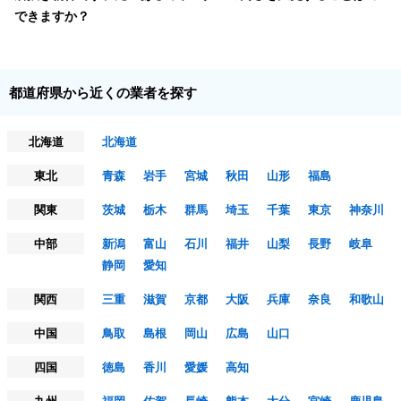
できますか？
都道府県から近くの業者を探す
北海道
北海道
東北
青森
岩手
宮城
秋田
山形
福島
関東
茨城
栃木
群馬
埼玉
千葉
東京
神奈川
中部
新潟
富山
石川
福井
山梨
長野
岐阜
静岡
愛知
関西
三重
滋賀
京都
大阪
兵庫
奈良
和歌山
中国
鳥取
島根
岡山
広島
山口
四国
徳島
香川
愛媛
高知
九州
福岡
佐賀
長崎
熊本
大分
宮崎
鹿児島