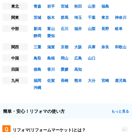
東北
青森
岩手
宮城
秋田
山形
福島
関東
茨城
栃木
群馬
埼玉
千葉
東京
神奈川
中部
新潟
富山
石川
福井
山梨
長野
岐阜
静岡
愛知
関西
三重
滋賀
京都
大阪
兵庫
奈良
和歌山
中国
鳥取
島根
岡山
広島
山口
四国
徳島
香川
愛媛
高知
九州
福岡
佐賀
長崎
熊本
大分
宮崎
鹿児島
沖縄
簡単・安心！リフォマの使い方
もっと見る
リフォマ(リフォームマーケット)とは？