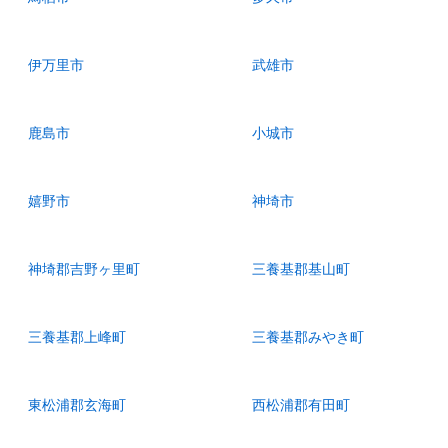
伊万里市
武雄市
鹿島市
小城市
嬉野市
神埼市
神埼郡吉野ヶ里町
三養基郡基山町
三養基郡上峰町
三養基郡みやき町
東松浦郡玄海町
西松浦郡有田町