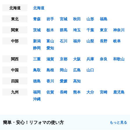
北海道
北海道
東北
青森
岩手
宮城
秋田
山形
福島
関東
茨城
栃木
群馬
埼玉
千葉
東京
神奈川
中部
新潟
富山
石川
福井
山梨
長野
岐阜
静岡
愛知
関西
三重
滋賀
京都
大阪
兵庫
奈良
和歌山
中国
鳥取
島根
岡山
広島
山口
四国
徳島
香川
愛媛
高知
九州
福岡
佐賀
長崎
熊本
大分
宮崎
鹿児島
沖縄
簡単・安心！リフォマの使い方
もっと見る