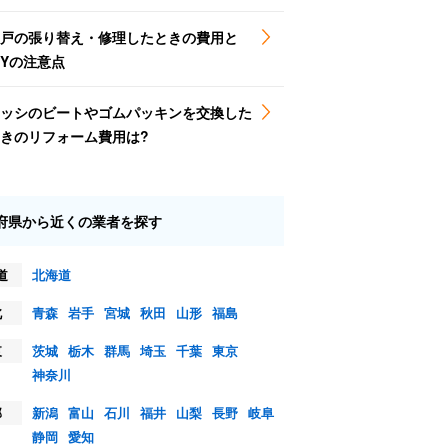
戸の張り替え・修理したときの費用と
IYの注意点
ッシのビートやゴムパッキンを交換した
きのリフォーム費用は?
府県から近くの業者を探す
道
北海道
北
青森
岩手
宮城
秋田
山形
福島
東
茨城
栃木
群馬
埼玉
千葉
東京
神奈川
部
新潟
富山
石川
福井
山梨
長野
岐阜
静岡
愛知