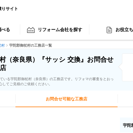
積りサイト
調べる
リフォーム会社
を探す
お役立
杖村
宇陀郡御杖村の工務店一覧
村（奈良県）『サッシ 交換』お問合せ
店
している宇陀郡御杖村（奈良県）の工務店です。リフォマの審査をとおっ
心してご見積のご依頼ください。
お問合せ可能な工務店
宇陀