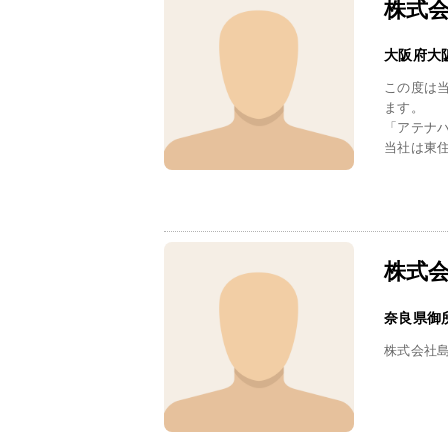
株式
大阪府大
この度は
ます。
「アテナ
当社は東住
株式
奈良県御
株式会社