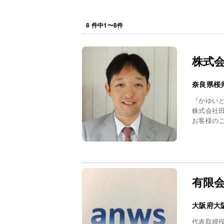
8
件中
1
〜
8
件
株式
奈良県桜
『かゆい
株式会社
お客様のご
有限
大阪府大
代表取締