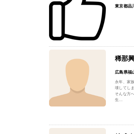
東京都品
稀那
広島県福
永年、家
壊してし
そんな方
生...