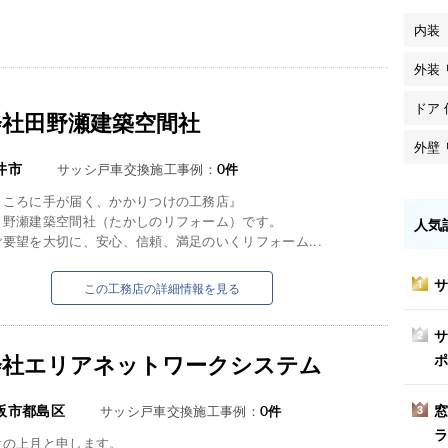
内装
外装
ドア 
会社田野瀬建築空間社
外壁
井市
サッシ戸車交換施工事例：
0
件
ところに手が届く、かかりつけの工務店』
田野瀬建築空間社（たかしのリフォーム）です。
人気
要望を大切に、安心、信頼、満足のいくリフォーム...
サ
1
この工務店の詳細情報を見る
サ
2
会社エリアネットワークシステム
ポ
窓
阪市都島区
サッシ戸車交換施工事例：
0
件
3
ラ
役の上月と申します。