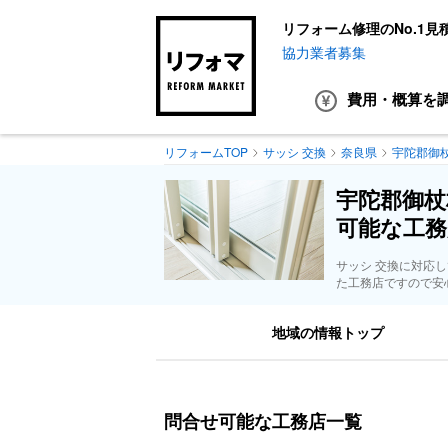
リフォーム修理のNo.1見
協力業者募集
費用・概算
を
リフォームTOP
サッシ 交換
奈良県
宇陀郡御
宇陀郡御杖
可能な工務
サッシ 交換に対応
た工務店ですので安
地域の情報トップ
問合せ可能な工務店一覧