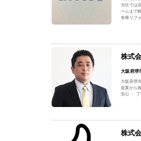
当社では
ームまで
各種リフォ
株式会
大阪府堺
大阪府堺
提案から
安心 ・ 丁
株式