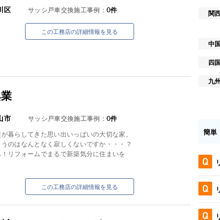
川区
サッシ戸車交換施工事例：
0
件
関
この工務店の詳細情報を見る
中
四
九
興業
山市
サッシ戸車交換施工事例：
0
件
簡単
族が暮らしてきた思い出いっぱいの大切な家。
まうのはなんとなく寂しくないですか・・・？
へ！リフォームでまるで新築気分に住まいを
この工務店の詳細情報を見る