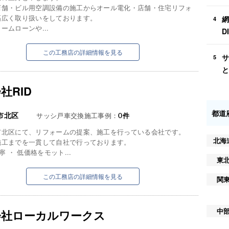
店舗・ビル用空調設備の施工からオール電化・店舗・住宅リフォ
幅広く取り扱いをしております。
網
4
ームローンや...
D
この工務店の詳細情報を見る
サ
5
と
社RID
都道
市北区
サッシ戸車交換施工事例：
0
件
市北区にて、リフォームの提案、施工を行っている会社です。
北海
施工までを一貫して自社で行っております。
寧 ・ 低価格をモット...
東
この工務店の詳細情報を見る
関
中
会社ローカルワークス