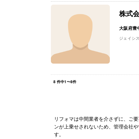
株式
大阪府豊
ジェイシ
8
件中
1
〜
8
件
リフォマは中間業者を介さずに、ご要
ンが上乗せされないため、管理会社や
す。