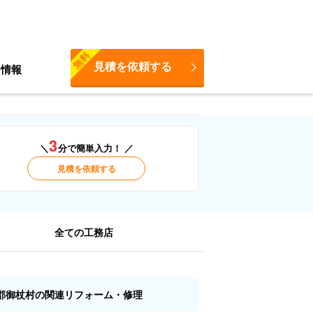
無料
見積を依頼する
ち情報
3
＼
分で簡単入力！ ／
見積を依頼する
全ての工務店
郡御杖村の関連リフォーム・修理