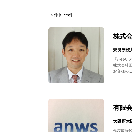
8
件中
1
〜
8
件
株式
奈良県桜
『かゆい
株式会社
お客様のご
有限
大阪府大
代表取締