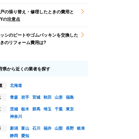
戸の張り替え・修理したときの費用と
IYの注意点
ッシのビートやゴムパッキンを交換した
きのリフォーム費用は?
府県から近くの業者を探す
道
北海道
北
青森
岩手
宮城
秋田
山形
福島
東
茨城
栃木
群馬
埼玉
千葉
東京
神奈川
部
新潟
富山
石川
福井
山梨
長野
岐阜
静岡
愛知