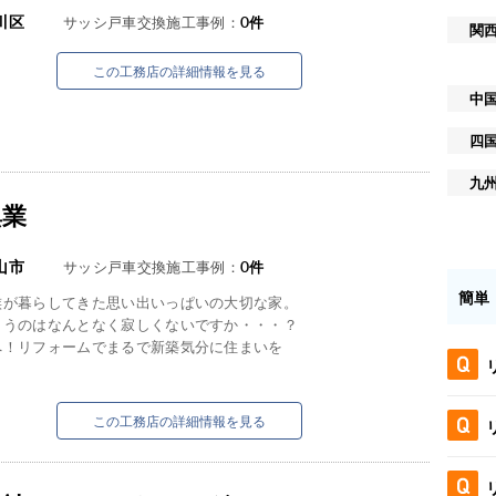
川区
サッシ戸車交換施工事例：
0
件
関
この工務店の詳細情報を見る
中
四
九
興業
山市
サッシ戸車交換施工事例：
0
件
簡単
族が暮らしてきた思い出いっぱいの大切な家。
まうのはなんとなく寂しくないですか・・・？
へ！リフォームでまるで新築気分に住まいを
この工務店の詳細情報を見る