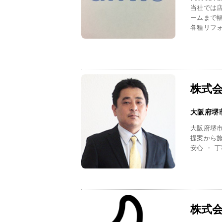
当社では
ームまで
各種リフォ
株式会
大阪府堺
大阪府堺
提案から
安心 ・ 丁
株式