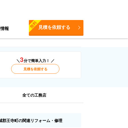
無料
見積を依頼する
ち情報
3
＼
分で簡単入力！ ／
見積を依頼する
全ての工務店
城郡王寺町の関連リフォーム・修理