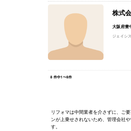
株式
大阪府豊
ジェイシ
8
件中
1
〜
8
件
リフォマは中間業者を介さずに、ご要
ンが上乗せされないため、管理会社や
す。