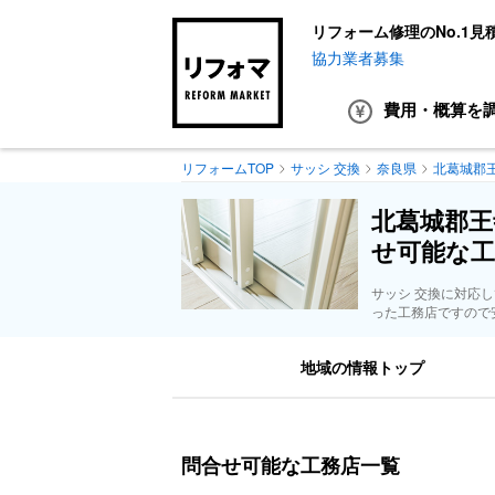
リフォーム修理のNo.1見
協力業者募集
費用・概算
を
リフォームTOP
サッシ 交換
奈良県
北葛城郡
北葛城郡王
せ可能な工
サッシ 交換に対応
った工務店ですので
地域の情報トップ
問合せ可能な工務店一覧