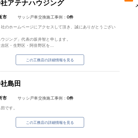
会社アテナハウジング
阪市
サッシ戸車交換施工事例：
0
件
当社のホームページにアクセスして頂き、誠にありがとうござい
ハウジング」代表の坂井智と申します。
吉区・生野区・阿倍野区を...
この工務店の詳細情報を見る
会社島田
所市
サッシ戸車交換施工事例：
0
件
島田です。
この工務店の詳細情報を見る