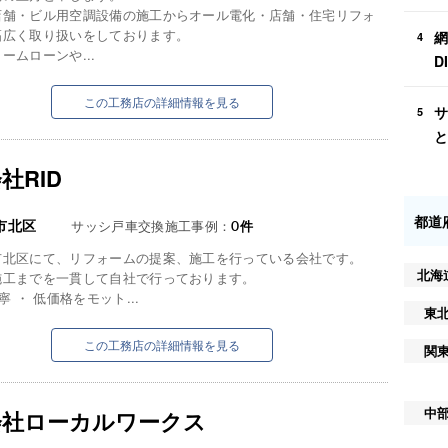
店舗・ビル用空調設備の施工からオール電化・店舗・住宅リフォ
幅広く取り扱いをしております。
網
4
ームローンや...
D
この工務店の詳細情報を見る
サ
5
と
社RID
都道
市北区
サッシ戸車交換施工事例：
0
件
市北区にて、リフォームの提案、施工を行っている会社です。
北海
施工までを一貫して自社で行っております。
寧 ・ 低価格をモット...
東
この工務店の詳細情報を見る
関
中
会社ローカルワークス