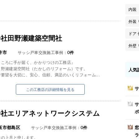
内装
外装
ドア 
会社田野瀬建築空間社
外壁
井市
サッシ戸車交換施工事例：
0
件
ところに手が届く、かかりつけの工務店』
田野瀬建築空間社（たかしのリフォーム）です。
人気
要望を大切に、安心、信頼、満足のいくリフォーム...
サ
1
この工務店の詳細情報を見る
サ
2
会社エリアネットワークシステム
ポ
窓
阪市都島区
サッシ戸車交換施工事例：
0
件
3
ラ
役の上月と申します。