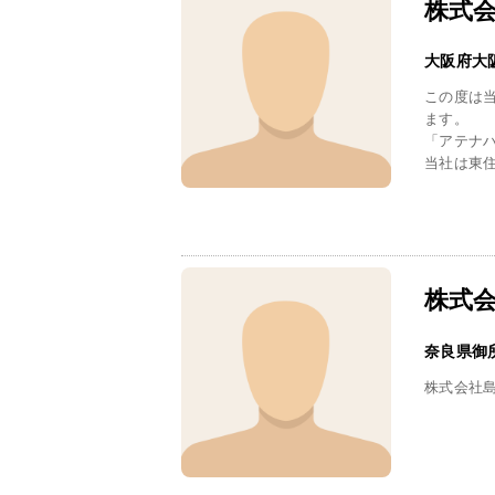
株式
大阪府大
この度は
ます。
「アテナ
当社は東住
株式
奈良県御
株式会社