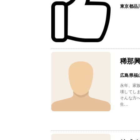
東京都品
稀那
広島県福
永年、家
壊してし
そんな方
生...