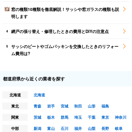
窓の種類10種類を徹底解説！サッシや窓ガラスの種類も説
3
明します
網戸の張り替え・修理したときの費用とDIYの注意点
4
サッシのビートやゴムパッキンを交換したときのリフォー
5
ム費用は?
都道府県から近くの業者を探す
北海道
北海道
東北
青森
岩手
宮城
秋田
山形
福島
関東
茨城
栃木
群馬
埼玉
千葉
東京
神奈川
中部
新潟
富山
石川
福井
山梨
長野
岐阜