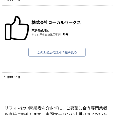
株式会社ローカルワークス
東京都品川区
0
件
サッシ戸車交換施工事例：
この工務店の詳細情報を見る
1
件中
1
〜
1
件
リフォマは中間業者を介さずに、ご要望に合う専門業者
を直接ご紹介します。中間マージンが上乗せされないた