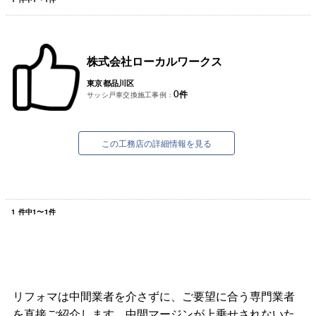
株式会社ローカルワークス
東京都品川区
0
件
サッシ戸車交換施工事例：
この工務店の詳細情報を見る
1
件中
1
〜
1
件
リフォマは中間業者を介さずに、ご要望に合う専門業者
を直接ご紹介します。中間マージンが上乗せされないた