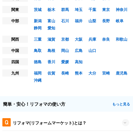
関東
茨城
栃木
群馬
埼玉
千葉
東京
神奈川
中部
新潟
富山
石川
福井
山梨
長野
岐阜
静岡
愛知
関西
三重
滋賀
京都
大阪
兵庫
奈良
和歌山
中国
鳥取
島根
岡山
広島
山口
四国
徳島
香川
愛媛
高知
九州
福岡
佐賀
長崎
熊本
大分
宮崎
鹿児島
沖縄
簡単・安心！リフォマの使い方
もっと見る
リフォマ(リフォームマーケット)とは？