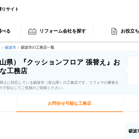
積りサイト
調べる
リフォーム会社
を探す
お役立
県
砺波市
砺波市の工務店一覧
山県）『クッションフロア 張替え』お
な工務店
張替えに対応している砺波市（富山県）の工務店です。リフォマの審査を
ので安心してご見積のご依頼ください。
お問合せ可能な工務店
砺波