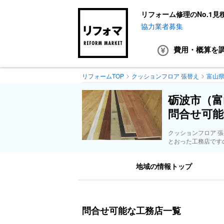
リフォーム修理のNo.1見
協力業者募集
費用・概算
を
リフォームTOP
クッションフロア 張替え
富山
砺波市（富
問合せ可能
クッションフロア 
とおった工務店です
地域の情報トップ
問合せ可能な工務店一覧