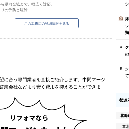
シ
から県内全域まで、幅広く対応。
りの予防と駆除...
床
3
この工務店の詳細情報を見る
ッ
類
ク
4
の
ク
5
て
望に合う専門業者を直接ご紹介します。中間マージ
営業会社などより安く費用を抑えることができま
都道
北海
東