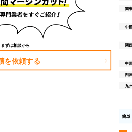
関
中
関
まずは相談から
積を依頼する
中
四
九
簡単