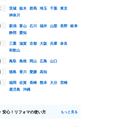
東
茨城
栃木
群馬
埼玉
千葉
東京
神奈川
部
新潟
富山
石川
福井
山梨
長野
岐阜
静岡
愛知
西
三重
滋賀
京都
大阪
兵庫
奈良
和歌山
国
鳥取
島根
岡山
広島
山口
国
徳島
香川
愛媛
高知
州
福岡
佐賀
長崎
熊本
大分
宮崎
鹿児島
沖縄
・安心！リフォマの使い方
もっと見る