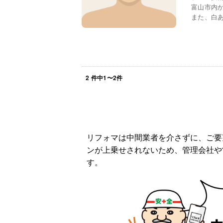
富山市内
また、白あ
2
件中
1
〜
2
件
リフォマは中間業者を介さずに、ご要
ンが上乗せされないため、管理会社や
す。