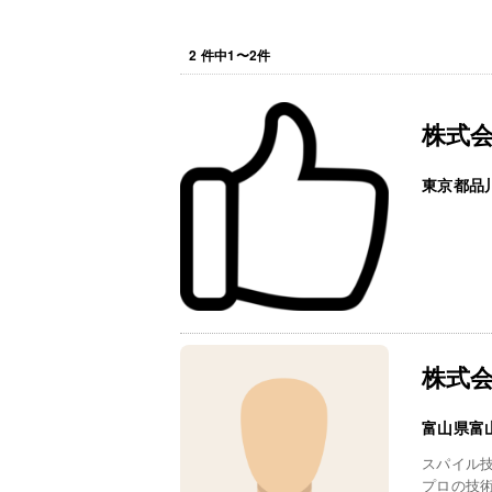
2
件中
1
〜
2
件
株式
東京都品
株式
富山県富
スパイル
プロの技