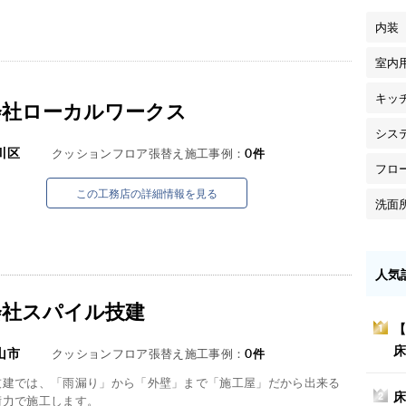
内装
室内
キッ
会社ローカルワークス
シス
川区
クッションフロア張替え施工事例：
0
件
フロ
この工務店の詳細情報を見る
洗面
人気
会社スパイル技建
【
1
床
山市
クッションフロア張替え施工事例：
0
件
技建では、「雨漏り」から「外壁」まで「施工屋」だから出来る
床
2
術力で施工します。