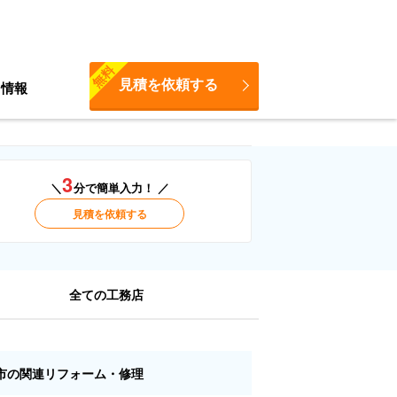
無料
見積を依頼する
ち情報
3
＼
分で簡単入力！ ／
見積を依頼する
全ての工務店
市の関連リフォーム・修理