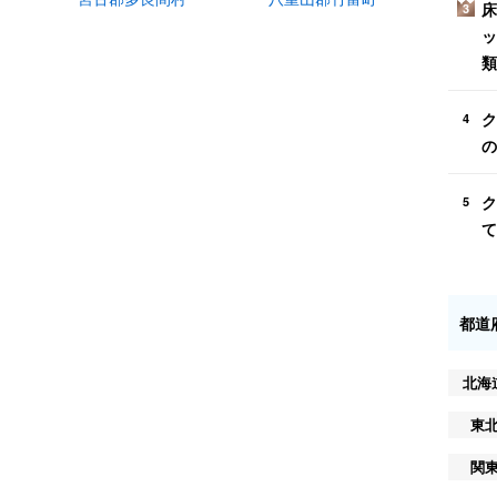
床
3
ッ
類
ク
4
の
ク
5
て
都道
北海
東
関