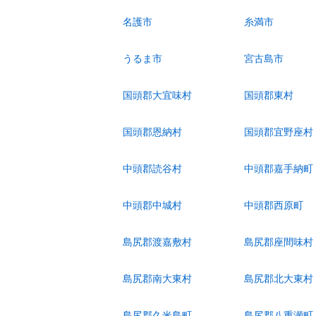
名護市
糸満市
うるま市
宮古島市
国頭郡大宜味村
国頭郡東村
国頭郡恩納村
国頭郡宜野座村
中頭郡読谷村
中頭郡嘉手納町
中頭郡中城村
中頭郡西原町
島尻郡渡嘉敷村
島尻郡座間味村
島尻郡南大東村
島尻郡北大東村
島尻郡久米島町
島尻郡八重瀬町