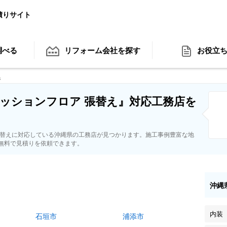
積りサイト
調べる
リフォーム会社
を探す
お役立
県
ッションフロア 張替え』対応工務店を
張替えに対応している沖縄県の工務店が見つかります。施工事例豊富な地
無料で見積りを依頼できます。
沖縄
内装
石垣市
浦添市