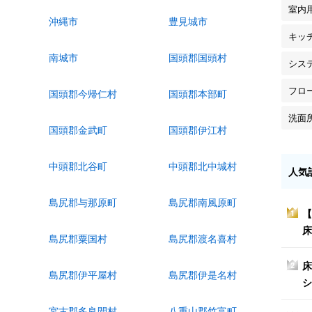
室内
沖縄市
豊見城市
キッ
南城市
国頭郡国頭村
シス
フロ
国頭郡今帰仁村
国頭郡本部町
洗面
国頭郡金武町
国頭郡伊江村
中頭郡北谷町
中頭郡北中城村
人気
島尻郡与那原町
島尻郡南風原町
【
1
床
島尻郡粟国村
島尻郡渡名喜村
床
2
島尻郡伊平屋村
島尻郡伊是名村
シ
宮古郡多良間村
八重山郡竹富町