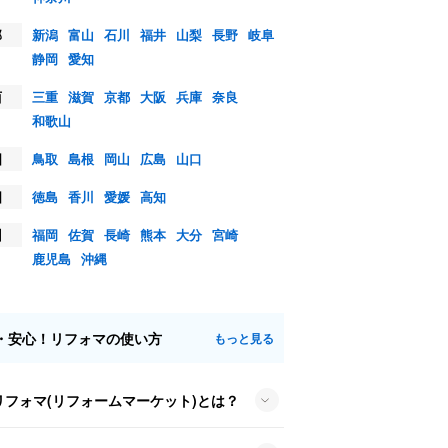
部
新潟
富山
石川
福井
山梨
長野
岐阜
静岡
愛知
西
三重
滋賀
京都
大阪
兵庫
奈良
和歌山
国
鳥取
島根
岡山
広島
山口
国
徳島
香川
愛媛
高知
州
福岡
佐賀
長崎
熊本
大分
宮崎
鹿児島
沖縄
・安心！リフォマの使い方
もっと見る
リフォマ(リフォームマーケット)とは？