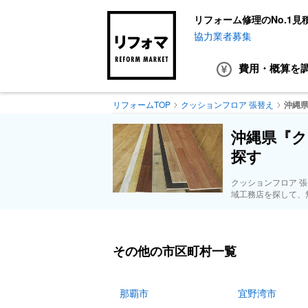
リフォーム修理のNo.1見
協力業者募集
費用・概算
を
リフォームTOP
クッションフロア 張替え
沖縄
沖縄県『ク
探す
クッションフロア 
域工務店を探して、
その他の市区町村一覧
那覇市
宜野湾市