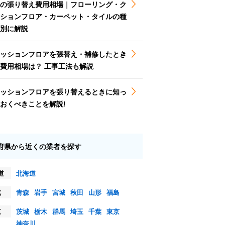
の張り替え費用相場｜フローリング・ク
ションフロア・カーペット・タイルの種
別に解説
ッションフロアを張替え・補修したとき
費用相場は？ 工事工法も解説
ッションフロアを張り替えるときに知っ
おくべきことを解説!
府県から近くの業者を探す
道
北海道
北
青森
岩手
宮城
秋田
山形
福島
東
茨城
栃木
群馬
埼玉
千葉
東京
神奈川