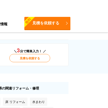
無料
見積を依頼する
ち情報
3
＼
分で簡単入力！ ／
見積を依頼する
県の関連リフォーム・修理
床 リフォーム
水まわり