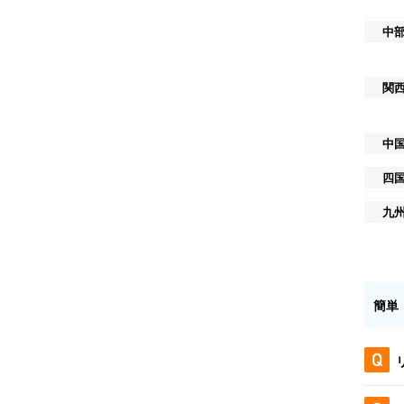
中
関
中
四
九
簡単