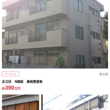
アパート
東京都
足立区 N様邸 屋根壁塗装
390
約
万円