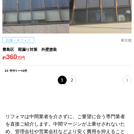
店舗・オフィス
東京都
豊島区 雨漏り対策 外壁塗装
360
約
万円
23
件中
1
〜
18
件
1
2
リフォマは中間業者を介さずに、ご要望に合う専門業者
を直接ご紹介します。中間マージンが上乗せされないた
め、管理会社や営業会社などより安く費用を抑えること