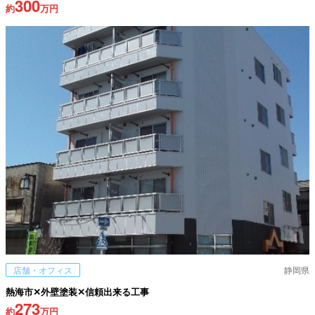
300
約
万円
店舗・オフィス
静岡県
熱海市✕外壁塗装✕信頼出来る工事
273
約
万円