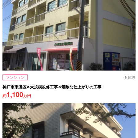
マンション
兵庫県
神戸市東灘区✕大規模改修工事✕素敵な仕上がりの工事
1,100
約
万円