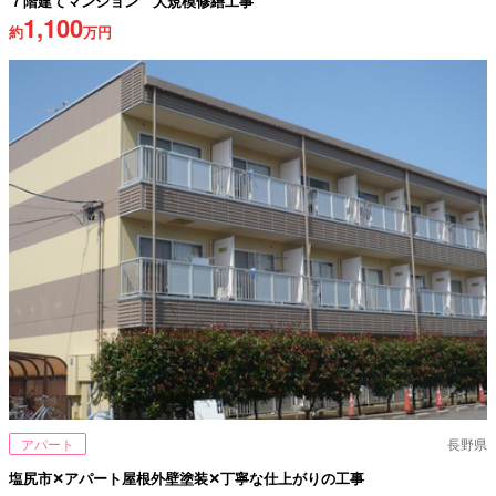
７階建てマンション 大規模修繕工事
1,100
約
万円
アパート
長野県
塩尻市✕アパート屋根外壁塗装✕丁寧な仕上がりの工事