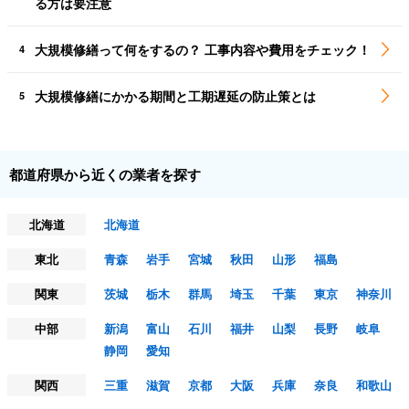
る方は要注意
大規模修繕って何をするの？ 工事内容や費用をチェック！
4
大規模修繕にかかる期間と工期遅延の防止策とは
5
都道府県から近くの業者を探す
北海道
北海道
東北
青森
岩手
宮城
秋田
山形
福島
関東
茨城
栃木
群馬
埼玉
千葉
東京
神奈川
中部
新潟
富山
石川
福井
山梨
長野
岐阜
静岡
愛知
関西
三重
滋賀
京都
大阪
兵庫
奈良
和歌山