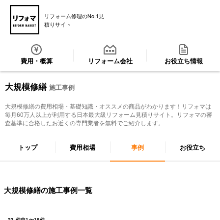
リフォーム修理のNo.1見
積りサイト
費用・概算
リフォーム会社
お役立ち情報
大規模修繕
施工事例
大規模修繕
の費用相場・基礎知識・オススメの商品がわかります！リフォマは
毎月60万人以上が利用する日本最大級リフォーム見積りサイト。リフォマの審
査基準に合格したお近くの専門業者を無料でご紹介します。
トップ
費用相場
事例
お役立ち
大規模修繕の施工事例一覧
23
件中
1
〜
18
件