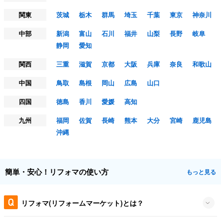
関東
茨城
栃木
群馬
埼玉
千葉
東京
神奈川
中部
新潟
富山
石川
福井
山梨
長野
岐阜
静岡
愛知
関西
三重
滋賀
京都
大阪
兵庫
奈良
和歌山
中国
鳥取
島根
岡山
広島
山口
四国
徳島
香川
愛媛
高知
九州
福岡
佐賀
長崎
熊本
大分
宮崎
鹿児島
沖縄
簡単・安心！リフォマの使い方
もっと見る
リフォマ(リフォームマーケット)とは？