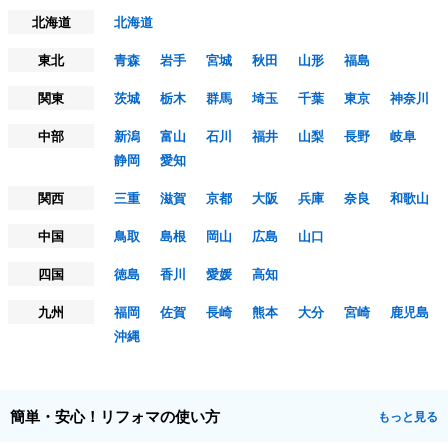
北海道
北海道
東北
青森
岩手
宮城
秋田
山形
福島
関東
茨城
栃木
群馬
埼玉
千葉
東京
神奈川
中部
新潟
富山
石川
福井
山梨
長野
岐阜
静岡
愛知
関西
三重
滋賀
京都
大阪
兵庫
奈良
和歌山
中国
鳥取
島根
岡山
広島
山口
四国
徳島
香川
愛媛
高知
九州
福岡
佐賀
長崎
熊本
大分
宮崎
鹿児島
沖縄
簡単・安心！リフォマの使い方
もっと見る