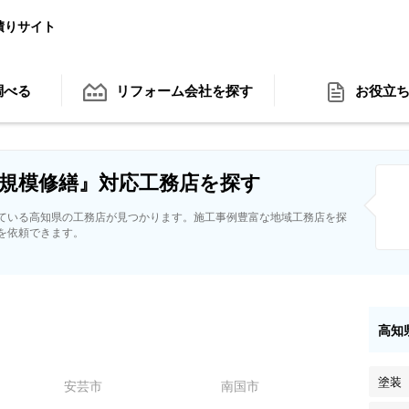
積りサイト
調べる
リフォーム会社
を探す
お役立
規模修繕』対応工務店を探す
ている高知県の工務店が見つかります。施工事例豊富な地域工務店を探
を依頼できます。
高知
塗装
安芸市
南国市