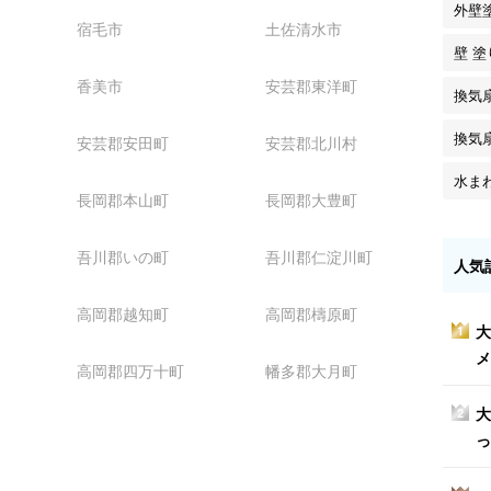
外壁
宿毛市
土佐清水市
壁 
香美市
安芸郡東洋町
換気
換気
安芸郡安田町
安芸郡北川村
水ま
長岡郡本山町
長岡郡大豊町
吾川郡いの町
吾川郡仁淀川町
人気
高岡郡越知町
高岡郡檮原町
大
1
メ
高岡郡四万十町
幡多郡大月町
大
2
っ