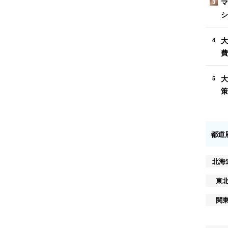
マ
3
シ
大
4
費
大
5
策
都道
北海
東
関