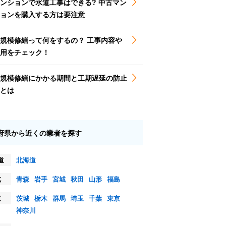
ンションで水道工事はできる? 中古マン
ョンを購入する方は要注意
規模修繕って何をするの？ 工事内容や
用をチェック！
規模修繕にかかる期間と工期遅延の防止
とは
府県から近くの業者を探す
道
北海道
北
青森
岩手
宮城
秋田
山形
福島
東
茨城
栃木
群馬
埼玉
千葉
東京
神奈川