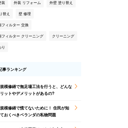
塗装
外装 リフォーム
外壁 塗り替え
塗り替え
壁 修理
扇フィルター 交換
扇フィルター クリーニング
クリーニング
わり
記事ランキング
規模修繕で無足場工法を行うと、どんな
リットやデメリットがあるの?
規模修繕で慌てないために！ 住民が知
ておくべきベランダの私物問題