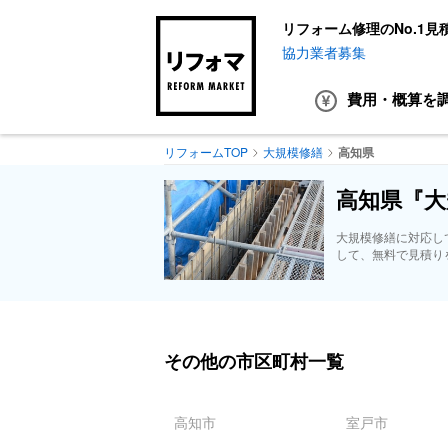
リフォーム修理のNo.1見
協力業者募集
費用・概算
を
リフォームTOP
大規模修繕
高知県
高知県『大
大規模修繕に対応し
して、無料で見積り
その他の市区町村一覧
高知市
室戸市