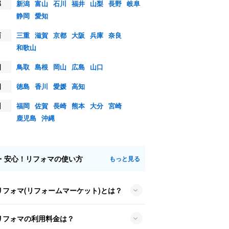
部
新潟
富山
石川
福井
山梨
長野
岐阜
静岡
愛知
西
三重
滋賀
京都
大阪
兵庫
奈良
和歌山
国
鳥取
島根
岡山
広島
山口
国
徳島
香川
愛媛
高知
州
福岡
佐賀
長崎
熊本
大分
宮崎
鹿児島
沖縄
・安心！リフォマの使い方
もっと見る
リフォマ(リフォームマーケット)とは？
リフォマの利用料金は？