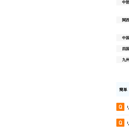
中
関
中
四
九
簡単