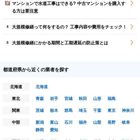
マンションで水道工事はできる? 中古マンションを購入す
3
る方は要注意
大規模修繕って何をするの？ 工事内容や費用をチェック！
4
大規模修繕にかかる期間と工期遅延の防止策とは
5
都道府県から近くの業者を探す
北海道
北海道
東北
青森
岩手
宮城
秋田
山形
福島
関東
茨城
栃木
群馬
埼玉
千葉
東京
神奈川
中部
新潟
富山
石川
福井
山梨
長野
岐阜
静岡
愛知