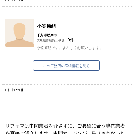
小笠原組
千葉県松戸市
0
件
大規模修繕施工事例：
小笠原組です。よろしくお願いします。
この工務店の詳細情報を見る
1
件中
1
〜
1
件
リフォマは中間業者を介さずに、ご要望に合う専門業者
を直接ご紹介します。中間マージンが上乗せされないた