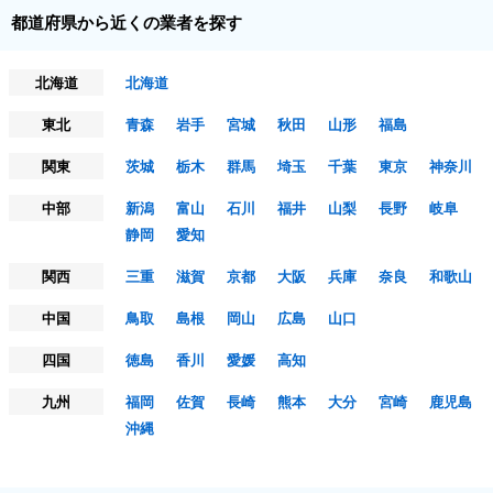
都道府県から近くの業者を探す
北海道
北海道
東北
青森
岩手
宮城
秋田
山形
福島
関東
茨城
栃木
群馬
埼玉
千葉
東京
神奈川
中部
新潟
富山
石川
福井
山梨
長野
岐阜
静岡
愛知
関西
三重
滋賀
京都
大阪
兵庫
奈良
和歌山
中国
鳥取
島根
岡山
広島
山口
四国
徳島
香川
愛媛
高知
九州
福岡
佐賀
長崎
熊本
大分
宮崎
鹿児島
沖縄