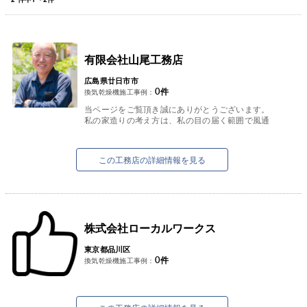
有限会社山尾工務店
広島県廿日市市
0
件
換気乾燥機施工事例：
当ページをご覧頂き誠にありがとうございます。
私の家造りの考え方は、私の目の届く範囲で風通
しの良い家をお客様とひざを突き合わせとことん
話合い、社員・協力業者...
この工務店の詳細情報を見る
株式会社ローカルワークス
東京都品川区
0
件
換気乾燥機施工事例：