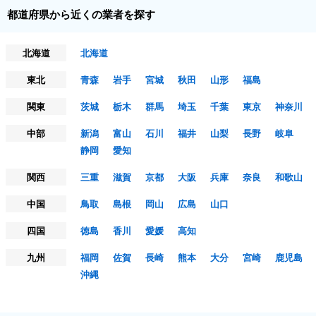
都道府県から近くの業者を探す
北海道
北海道
東北
青森
岩手
宮城
秋田
山形
福島
関東
茨城
栃木
群馬
埼玉
千葉
東京
神奈川
中部
新潟
富山
石川
福井
山梨
長野
岐阜
静岡
愛知
関西
三重
滋賀
京都
大阪
兵庫
奈良
和歌山
中国
鳥取
島根
岡山
広島
山口
四国
徳島
香川
愛媛
高知
九州
福岡
佐賀
長崎
熊本
大分
宮崎
鹿児島
沖縄