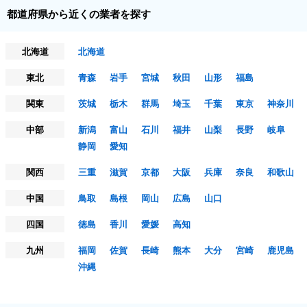
都道府県から近くの業者を探す
北海道
北海道
東北
青森
岩手
宮城
秋田
山形
福島
関東
茨城
栃木
群馬
埼玉
千葉
東京
神奈川
中部
新潟
富山
石川
福井
山梨
長野
岐阜
静岡
愛知
関西
三重
滋賀
京都
大阪
兵庫
奈良
和歌山
中国
鳥取
島根
岡山
広島
山口
四国
徳島
香川
愛媛
高知
九州
福岡
佐賀
長崎
熊本
大分
宮崎
鹿児島
沖縄