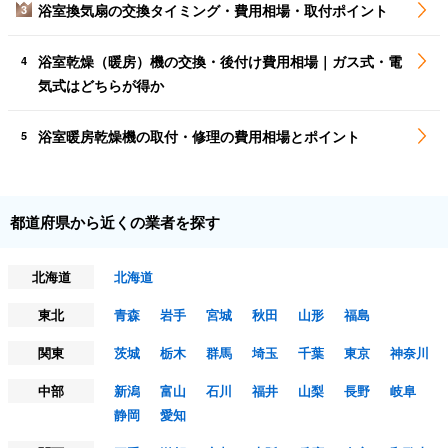
浴室換気扇の交換タイミング・費用相場・取付ポイント
3
浴室乾燥（暖房）機の交換・後付け費用相場｜ガス式・電
4
気式はどちらが得か
浴室暖房乾燥機の取付・修理の費用相場とポイント
5
都道府県から近くの業者を探す
北海道
北海道
東北
青森
岩手
宮城
秋田
山形
福島
関東
茨城
栃木
群馬
埼玉
千葉
東京
神奈川
中部
新潟
富山
石川
福井
山梨
長野
岐阜
静岡
愛知