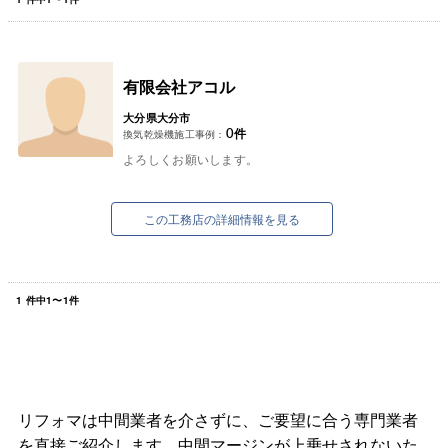
有限会社アコル
大分県大分市
0
件
換気乾燥機施工事例：
よろしくお願いします。
この工務店の詳細情報を見る
1
件中
1
〜
1
件
リフォマは中間業者を介さずに、ご要望に合う専門業者
を直接ご紹介します。中間マージンが上乗せされないた