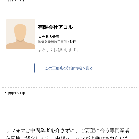
有限会社アコル
大分県大分市
0
件
換気乾燥機施工事例：
よろしくお願いします。
この工務店の詳細情報を見る
1
件中
1
〜
1
件
リフォマは中間業者を介さずに、ご要望に合う専門業者
を直接ご紹介します。中間マージンが上乗せされないた