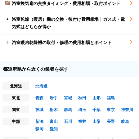
浴室換気扇の交換タイミング・費用相場・取付ポイント
3
浴室乾燥（暖房）機の交換・後付け費用相場｜ガス式・電
4
気式はどちらが得か
浴室暖房乾燥機の取付・修理の費用相場とポイント
5
都道府県から近くの業者を探す
北海道
北海道
東北
青森
岩手
宮城
秋田
山形
福島
関東
茨城
栃木
群馬
埼玉
千葉
東京
神奈川
中部
新潟
富山
石川
福井
山梨
長野
岐阜
静岡
愛知