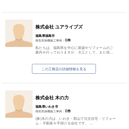
株式会社 ユアライブズ
福島県福島市
0
件
換気乾燥機施工事例：
私たちは、福島県を中心に新築やリフォームのご
案内を行っておりますが、大工として、また現場
監督・営業としてもこれまで100件以上携わってお
ります。
新築でマイホー...
この工務店の詳細情報を見る
株式会社 木の力
福島県いわき市
0
件
換気乾燥機施工事例：
(株)木の力は、いわき・郡山で注文住宅・リフォー
ム・不動産を手掛ける会社です。
安心安全をモットーとし、設計士によるプランか