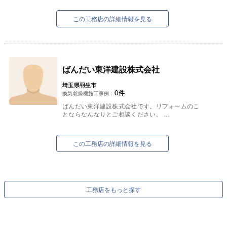
ら自社施工管理まで一貫して対応してお...
この工務店の詳細情報を見る
ばんだい東洋建設株式会社
埼玉県羽生市
0
件
換気乾燥機施工事例：
ばんだい東洋建設株式会社です。リフォームのこ
とならなんなりとご相談ください。
東京・埼玉・福島にて様々なお客様のご相談に応
【主な受賞歴】
じております。
...
この工務店の詳細情報を見る
工務店をもっと探す