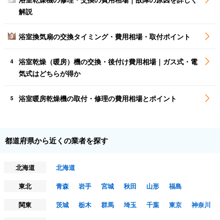
解説
浴室換気扇の交換タイミング・費用相場・取付ポイント
3
浴室乾燥（暖房）機の交換・後付け費用相場｜ガス式・電
4
気式はどちらが得か
浴室暖房乾燥機の取付・修理の費用相場とポイント
5
都道府県から近くの業者を探す
北海道
北海道
東北
青森
岩手
宮城
秋田
山形
福島
関東
茨城
栃木
群馬
埼玉
千葉
東京
神奈川