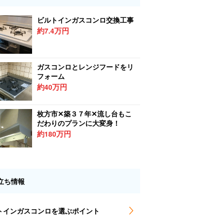
ビルトインガスコンロ交換工事
約
万円
7.4
ガスコンロとレンジフードをリ
フォーム
約
万円
40
枚方市✕築３７年✕流し台もこ
だわりのプランに大変身！
約
万円
180
立ち情報
トインガスコンロを選ぶポイント