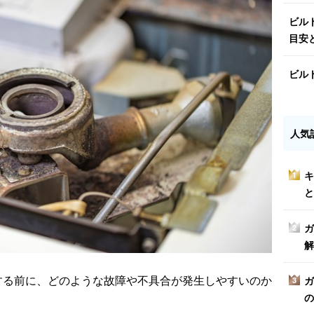
ビル
目安
ビル
人気
キ
1
と
ガ
2
解
する前に、どのような故障や不具合が発生しやすいのか
ガ
3
の