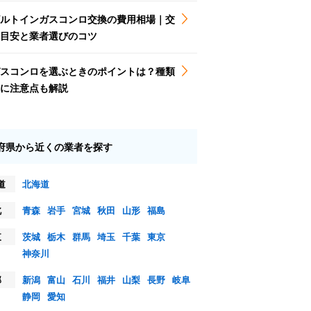
ルトインガスコンロ交換の費用相場｜交
目安と業者選びのコツ
スコンロを選ぶときのポイントは？種類
に注意点も解説
府県から近くの業者を探す
道
北海道
北
青森
岩手
宮城
秋田
山形
福島
東
茨城
栃木
群馬
埼玉
千葉
東京
神奈川
部
新潟
富山
石川
福井
山梨
長野
岐阜
静岡
愛知