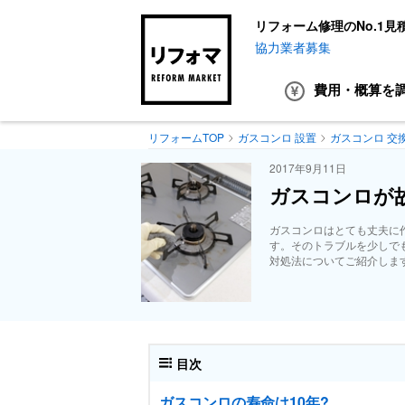
リフォーム修理のNo.1見
協力業者募集
費用・概算
を
リフォームTOP
ガスコンロ 設置
ガスコンロ 交
2017年9月11日
ガスコンロが
ガスコンロはとても丈夫に
す。そのトラブルを少しで
対処法についてご紹介しま
目次
ガスコンロの寿命は10年?