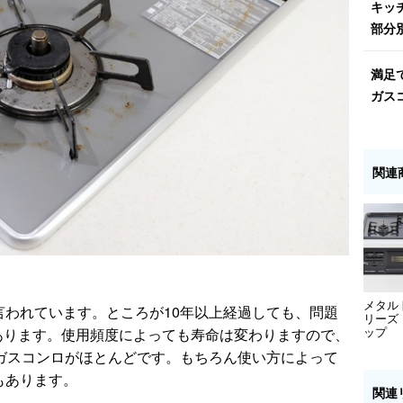
キッ
部分
満足
ガス
関連
メタル
言われています。ところが10年以上経過しても、問題
リーズ
ップ
あります。使用頻度によっても寿命は変わりますので、
ガスコンロがほとんどです。もちろん使い方によって
もあります。
関連