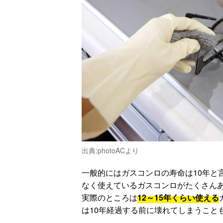
出典:
photoACより
一般的にはガスコンロの寿命は10年と
なく使えているガスコンロがたくさん
実際のところは
12～15年くらい使える
は10年経過する前に壊れてしまうこと