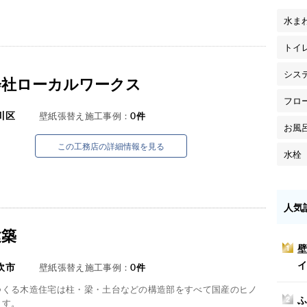
水ま
トイ
シス
会社ローカルワークス
フロ
川区
壁紙張替え施工事例：
0
件
お風
この工務店の詳細情報を見る
水栓
人気
建築
壁
1
イ
吹市
壁紙張替え施工事例：
0
件
つくる木造住宅は柱・梁・土台などの構造部をすべて国産のヒノ
ふ
2
ます。