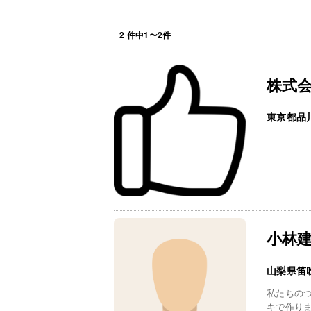
2
件中
1
〜
2
件
株式
東京都品
小林
山梨県笛
私たちの
キで作り