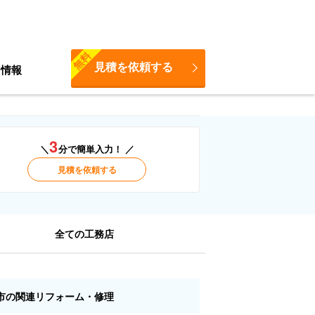
無料
見積を依頼する
ち情報
3
＼
分で簡単入力！ ／
見積を依頼する
全ての工務店
市の関連リフォーム・修理