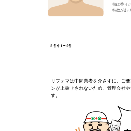
桧は香り
特徴がありま
2
件中
1
〜
2
件
リフォマは中間業者を介さずに、ご要
ンが上乗せされないため、管理会社や
す。