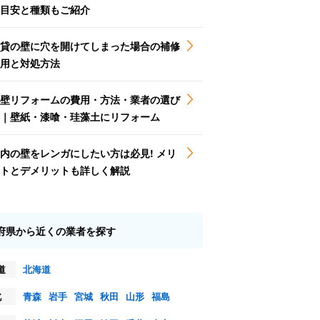
目安と種類もご紹介
貸の壁に穴を開けてしまった場合の補修
用と対処方法
壁リフォームの費用・方法・業者の選び
｜壁紙・漆喰・珪藻土にリフォーム
内の壁をレンガにしたい方は必見! メリ
トとデメリットも詳しく解説
府県から近くの業者を探す
道
北海道
北
青森
岩手
宮城
秋田
山形
福島