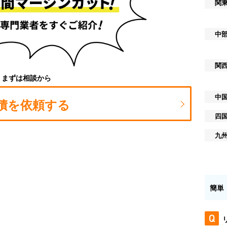
関
中
関
まずは相談から
中
積を依頼する
四
九
簡単