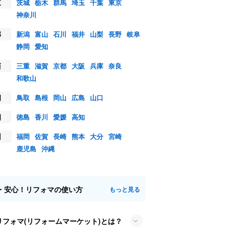
東
茨城
栃木
群馬
埼玉
千葉
東京
神奈川
部
新潟
富山
石川
福井
山梨
長野
岐阜
静岡
愛知
西
三重
滋賀
京都
大阪
兵庫
奈良
和歌山
国
鳥取
島根
岡山
広島
山口
国
徳島
香川
愛媛
高知
州
福岡
佐賀
長崎
熊本
大分
宮崎
鹿児島
沖縄
・安心！リフォマの使い方
もっと見る
リフォマ(リフォームマーケット)とは？