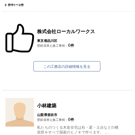
2
件中
1
〜
2
件
株式会社ローカルワークス
東京都品川区
0
件
壁紙張替え施工事例：
この工務店の詳細情報を見る
小林建築
山梨県笛吹市
0
件
壁紙張替え施工事例：
私たちのつくる木造住宅は柱・梁・土台などの構
造部をすべて国産のヒノキで作ります。