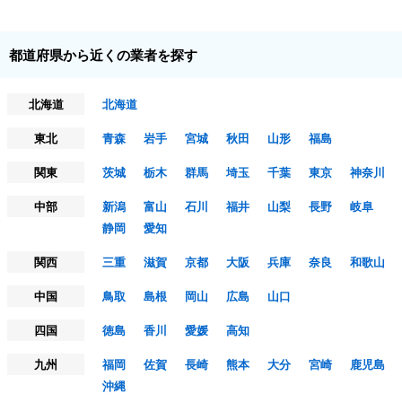
都道府県から近くの業者を探す
北海道
北海道
東北
青森
岩手
宮城
秋田
山形
福島
関東
茨城
栃木
群馬
埼玉
千葉
東京
神奈川
中部
新潟
富山
石川
福井
山梨
長野
岐阜
静岡
愛知
関西
三重
滋賀
京都
大阪
兵庫
奈良
和歌山
中国
鳥取
島根
岡山
広島
山口
四国
徳島
香川
愛媛
高知
九州
福岡
佐賀
長崎
熊本
大分
宮崎
鹿児島
沖縄