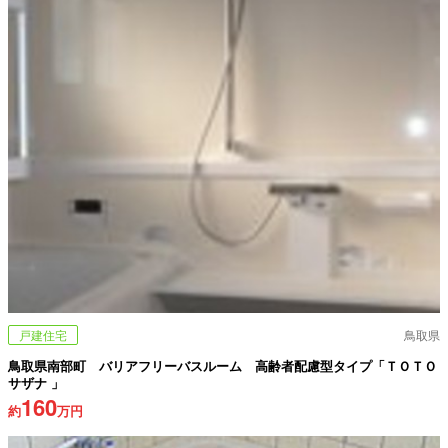
戸建住宅
鳥取県
鳥取県南部町 バリアフリーバスルーム 高齢者配慮型タイプ「ＴＯＴＯ
サザナ 」
160
約
万円