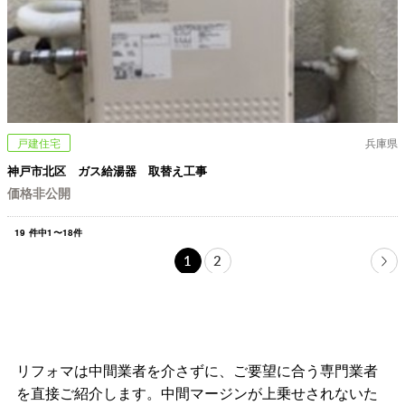
戸建住宅
兵庫県
神戸市北区 ガス給湯器 取替え工事
価格非公開
19
件中
1
〜
18
件
1
2
リフォマは中間業者を介さずに、ご要望に合う専門業者
を直接ご紹介します。中間マージンが上乗せされないた