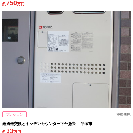
750
約
万円
マンション
神奈川県
給湯器交換とキッチンカウンター下台撤去 -平塚市
33
約
万円