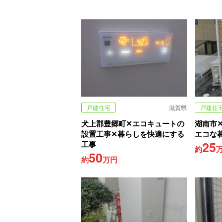
戸建住宅
滋賀県
戸建住
犬上郡豊郷町✕エコキュートの
湖南市
設置工事✕暮らしを快適にする
エコな
25
工事
約
50
約
万円