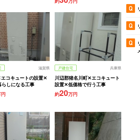
約
万円
宅
滋賀県
戸建住宅
兵庫県
✕エコキュートの設置✕
川辺郡猪名川町✕エコキュート
暮らしになる工事
設置✕低価格で行う工事
20
万円
約
万円