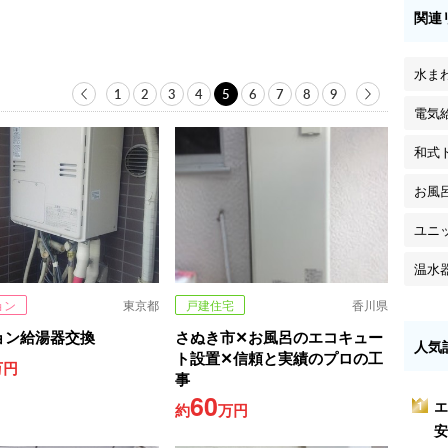
関連
水ま
1
2
3
4
5
6
7
8
9
電気
和式
お風
ユニ
温水
ョン
東京都
戸建住宅
香川県
ョン給湯器交換
さぬき市✕お風呂のエコキュー
人気
ト設置✕信頼と実績のプロの工
万円
事
60
エ
1
約
万円
安