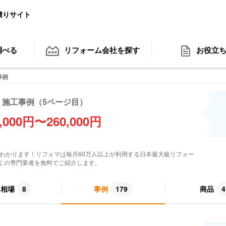
積りサイト
調べる
リフォーム会社
を探す
お役立
事例
施工事例（5ページ目）
5,000円〜260,000円
わかります！リフォマは毎月60万人以上が利用する日本最大級リフォー
くの専門業者を無料でご紹介します。
用相場
8
事例
179
商品
4