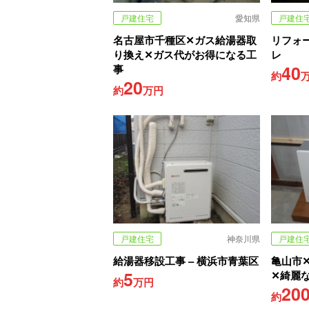
戸建住宅
愛知県
戸建住
名古屋市千種区✕ガス給湯器取
リフォ
り換え✕ガス代がお得になる工
レ
40
事
約
20
約
万円
戸建住宅
神奈川県
戸建住
給湯器移設工事 – 横浜市青葉区
亀山市
5
✕綺麗
約
万円
20
約