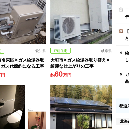
エ
2
デ
【
3
き
宅
愛知県
戸建住宅
岐阜県
給
4
し
市名東区✕ガス給湯器取
大垣市✕ガス給湯器取り替え✕
✕ガス代節約になる工事
綺麗な仕上がりの工事
60
ガ
万円
約
万円
5
基
都道
北海