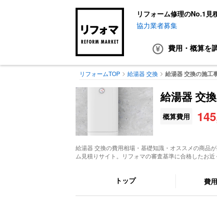
リフォーム修理のNo.1見
協力業者募集
費用・概算
を
リフォームTOP
給湯器 交換
給湯器 交換の施工
給湯器 交換
14
概算費用
給湯器 交換
の費用相場・基礎知識・オススメの商品が
ム見積りサイト。リフォマの審査基準に合格したお近
トップ
費