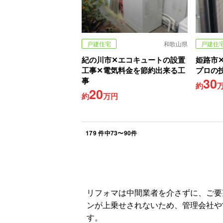
戸建住宅
和歌山県
戸建住
紀の川市✕エコキュートの設置
姫路市
工事✕電気料金を節約出来る工
プロの
30
事
約
20
約
万円
179
件中
73
〜
90
件
リフォマは中間業者を介さずに、ご要
ンが上乗せされないため、管理会社や
す。