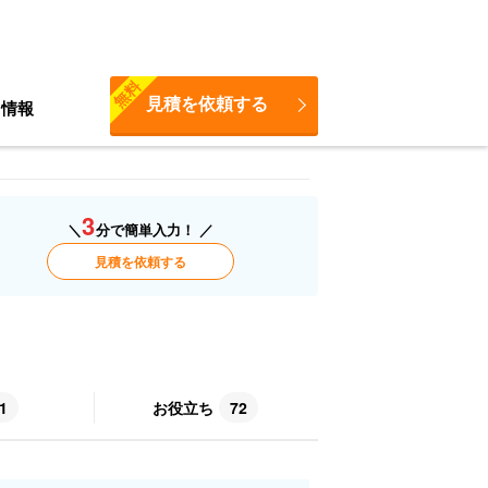
無料
見積を依頼する
ち情報
3
＼
分で簡単入力！ ／
見積を依頼する
1
お役立ち
72