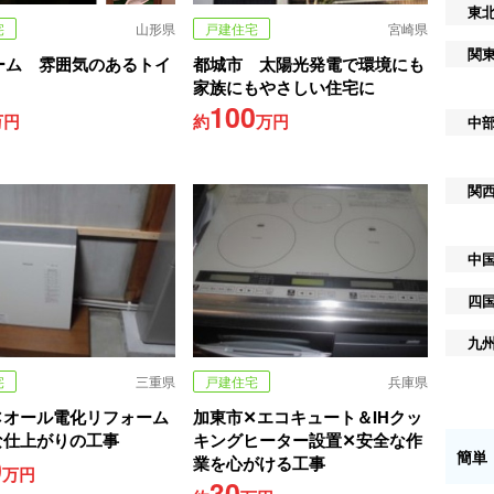
東
宅
山形県
戸建住宅
宮崎県
関
ーム 雰囲気のあるトイ
都城市 太陽光発電で環境にも
家族にもやさしい住宅に
100
万円
約
万円
中
関
中
四
九
宅
三重県
戸建住宅
兵庫県
✕オール電化リフォーム
加東市✕エコキュート＆IHクッ
な仕上がりの工事
キングヒーター設置✕安全な作
簡単
0
業を心がける工事
万円
30