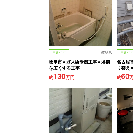
戸建住宅
岐阜県
戸建住
岐阜市✕ガス給湯器工事✕浴槽
名古屋
を広くする工事
り替え
130
60
約
万円
約