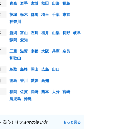
北
青森
岩手
宮城
秋田
山形
福島
東
茨城
栃木
群馬
埼玉
千葉
東京
神奈川
部
新潟
富山
石川
福井
山梨
長野
岐阜
静岡
愛知
西
三重
滋賀
京都
大阪
兵庫
奈良
和歌山
国
鳥取
島根
岡山
広島
山口
国
徳島
香川
愛媛
高知
州
福岡
佐賀
長崎
熊本
大分
宮崎
鹿児島
沖縄
・安心！リフォマの使い方
もっと見る