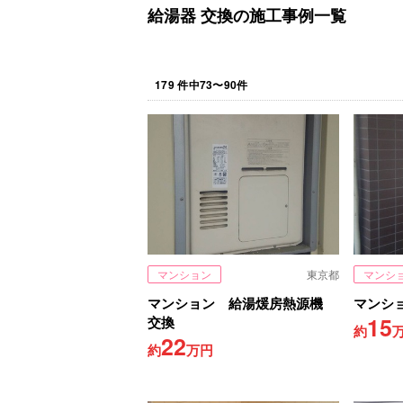
給湯器 交換の施工事例一覧
179
件中
73
〜
90
件
マンション
東京都
マンシ
マンション 給湯煖房熱源機
マンシ
15
交換
約
22
約
万円