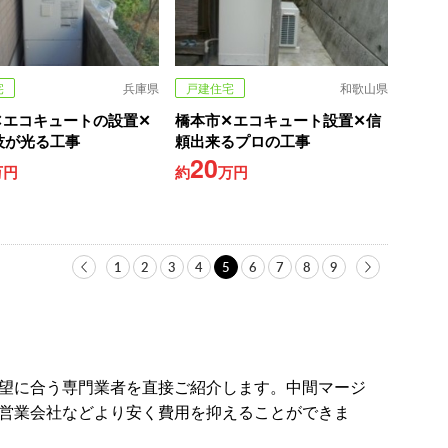
宅
兵庫県
戸建住宅
和歌山県
✕エコキュートの設置✕
橋本市✕エコキュート設置✕信
技が光る工事
頼出来るプロの工事
20
万円
約
万円
1
2
3
4
5
6
7
8
9
望に合う専門業者を直接ご紹介します。中間マージ
営業会社などより安く費用を抑えることができま