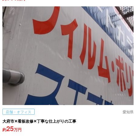
店舗・オフィス
愛知県
大府市✕看板改修✕丁寧な仕上がりの工事
25
約
万円