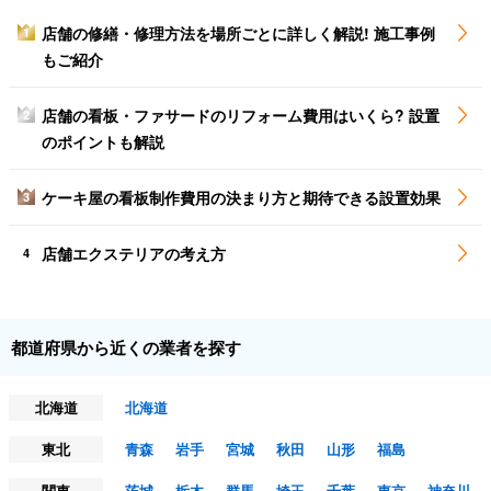
店舗の修繕・修理方法を場所ごとに詳しく解説! 施工事例
1
もご紹介
店舗の看板・ファサードのリフォーム費用はいくら? 設置
2
のポイントも解説
ケーキ屋の看板制作費用の決まり方と期待できる設置効果
3
店舗エクステリアの考え方
4
都道府県から近くの業者を探す
北海道
北海道
東北
青森
岩手
宮城
秋田
山形
福島
関東
茨城
栃木
群馬
埼玉
千葉
東京
神奈川