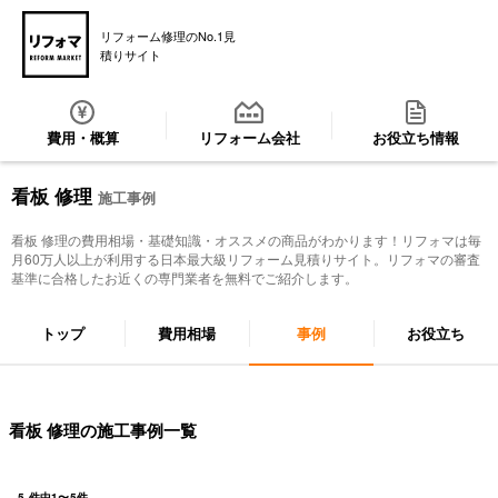
リフォーム修理のNo.1見
積りサイト
費用・概算
リフォーム会社
お役立ち情報
看板 修理
施工事例
看板 修理
の費用相場・基礎知識・オススメの商品がわかります！リフォマは毎
月60万人以上が利用する日本最大級リフォーム見積りサイト。リフォマの審査
基準に合格したお近くの専門業者を無料でご紹介します。
トップ
費用相場
事例
お役立ち
看板 修理の施工事例一覧
5
件中
1
〜
5
件