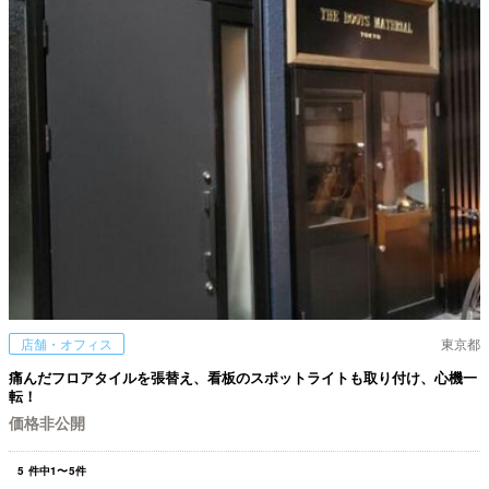
店舗・オフィス
東京都
痛んだフロアタイルを張替え、看板のスポットライトも取り付け、心機一
転！
価格非公開
5
件中
1
〜
5
件