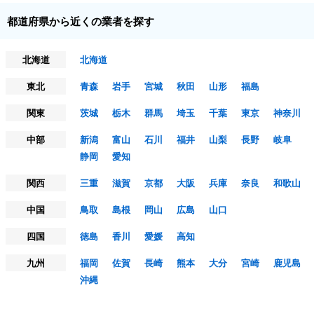
都道府県から近くの業者を探す
北海道
北海道
東北
青森
岩手
宮城
秋田
山形
福島
関東
茨城
栃木
群馬
埼玉
千葉
東京
神奈川
中部
新潟
富山
石川
福井
山梨
長野
岐阜
静岡
愛知
関西
三重
滋賀
京都
大阪
兵庫
奈良
和歌山
中国
鳥取
島根
岡山
広島
山口
四国
徳島
香川
愛媛
高知
九州
福岡
佐賀
長崎
熊本
大分
宮崎
鹿児島
沖縄