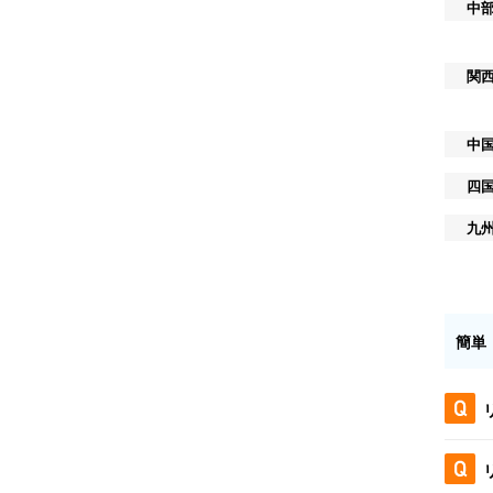
中
関
中
四
九
簡単