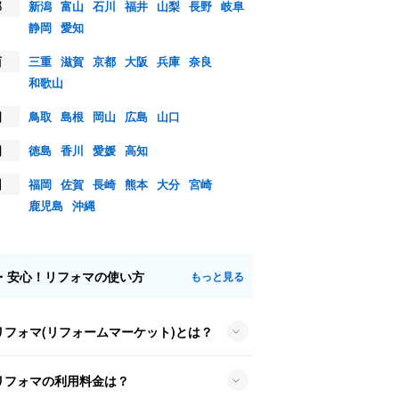
部
新潟
富山
石川
福井
山梨
長野
岐阜
静岡
愛知
西
三重
滋賀
京都
大阪
兵庫
奈良
和歌山
国
鳥取
島根
岡山
広島
山口
国
徳島
香川
愛媛
高知
州
福岡
佐賀
長崎
熊本
大分
宮崎
鹿児島
沖縄
・安心！リフォマの使い方
もっと見る
リフォマ(リフォームマーケット)とは？
リフォマの利用料金は？