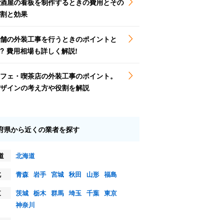
酒屋の看板を制作するときの費用とその
割と効果
舗の外装工事を行うときのポイントと
? 費用相場も詳しく解説!
フェ・喫茶店の外装工事のポイント。
ザインの考え方や役割を解説
府県から近くの業者を探す
道
北海道
北
青森
岩手
宮城
秋田
山形
福島
東
茨城
栃木
群馬
埼玉
千葉
東京
神奈川