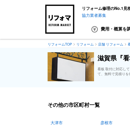
リフォーム修理のNo.1見
協力業者募集
費用・概算
を
リフォームTOP
リフォーム
店舗 リフォーム
滋賀県『看
看板 取付に対応し
て、無料で見積りを
その他の市区町村一覧
大津市
彦根市