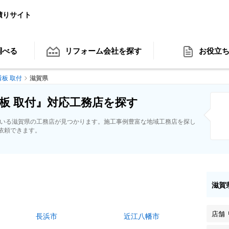
積りサイト
調べる
リフォーム会社
を探す
お役立
看板 取付
滋賀県
板 取付』対応工務店を探す
ている滋賀県の工務店が見つかります。施工事例豊富な地域工務店を探し
依頼できます。
滋賀
店舗
長浜市
近江八幡市