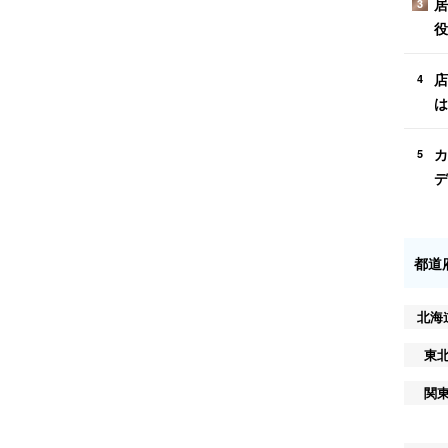
居
3
役
店
4
は
カ
5
デ
都道
北海
東
関