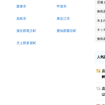
店舗
栗東市
甲賀市
換気
高島市
東近江市
水ま
キッ
蒲生郡竜王町
愛知郡愛荘町
換気
犬上郡多賀町
人気
店
1
解
店
2
は