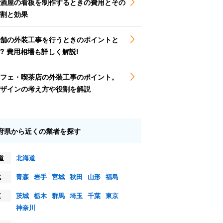
酒屋の看板を制作するときの費用とその
割と効果
舗の外装工事を行うときのポイントと
? 費用相場も詳しく解説!
フェ・喫茶店の外装工事のポイント。
ザインの考え方や役割を解説
府県から近くの業者を探す
道
北海道
北
青森
岩手
宮城
秋田
山形
福島
東
茨城
栃木
群馬
埼玉
千葉
東京
神奈川