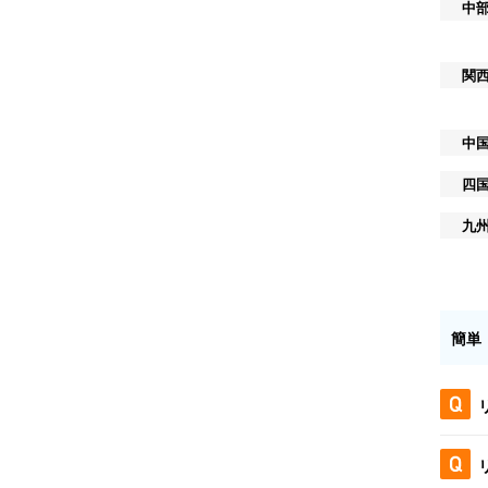
中
関
中
四
九
簡単