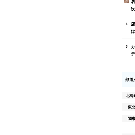
居
3
役
店
4
は
カ
5
デ
都道
北海
東
関