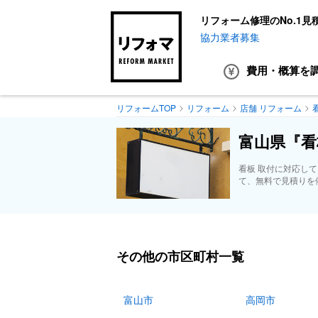
リフォーム修理のNo.1見
協力業者募集
費用・概算
を
リフォームTOP
リフォーム
店舗 リフォーム
富山県『看
看板 取付に対応し
て、無料で見積りを
その他の市区町村一覧
富山市
高岡市