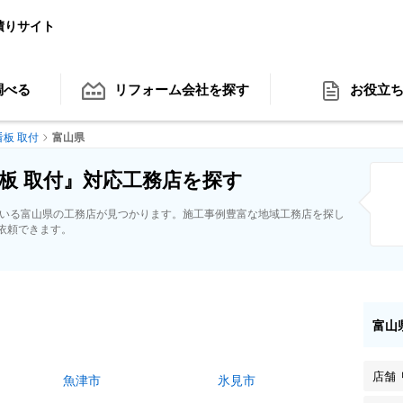
積りサイト
調べる
リフォーム会社
を探す
お役立
看板 取付
富山県
板 取付』対応工務店を探す
ている富山県の工務店が見つかります。施工事例豊富な地域工務店を探し
依頼できます。
富山
店舗
魚津市
氷見市