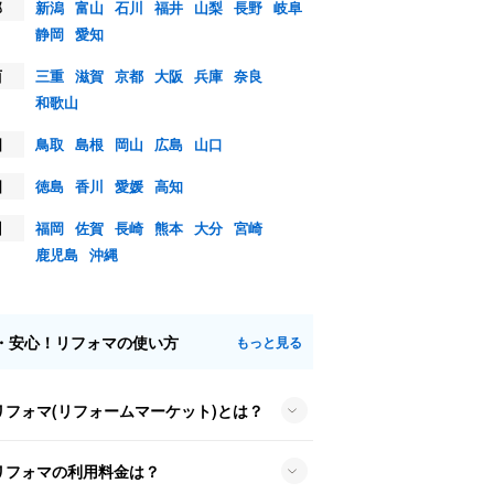
部
新潟
富山
石川
福井
山梨
長野
岐阜
静岡
愛知
西
三重
滋賀
京都
大阪
兵庫
奈良
和歌山
国
鳥取
島根
岡山
広島
山口
国
徳島
香川
愛媛
高知
州
福岡
佐賀
長崎
熊本
大分
宮崎
鹿児島
沖縄
・安心！リフォマの使い方
もっと見る
リフォマ(リフォームマーケット)とは？
リフォマの利用料金は？