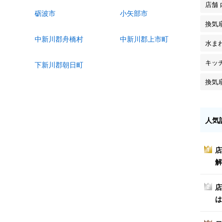
店舗
砺波市
小矢部市
換気
中新川郡舟橋村
中新川郡上市町
水ま
キッ
下新川郡朝日町
換気
人気
店
1
解
店
2
は