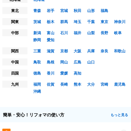
東北
青森
岩手
宮城
秋田
山形
福島
関東
茨城
栃木
群馬
埼玉
千葉
東京
神奈川
中部
新潟
富山
石川
福井
山梨
長野
岐阜
静岡
愛知
関西
三重
滋賀
京都
大阪
兵庫
奈良
和歌山
中国
鳥取
島根
岡山
広島
山口
四国
徳島
香川
愛媛
高知
九州
福岡
佐賀
長崎
熊本
大分
宮崎
鹿児島
沖縄
簡単・安心！リフォマの使い方
もっと見る