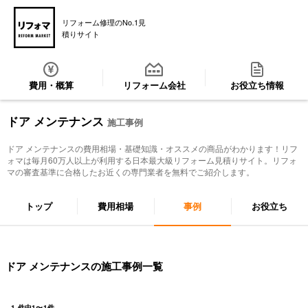
リフォーム修理のNo.1見
積りサイト
費用・概算
リフォーム会社
お役立ち情報
ドア メンテナンス
施工事例
ドア メンテナンス
の費用相場・基礎知識・オススメの商品がわかります！リフ
ォマは毎月60万人以上が利用する日本最大級リフォーム見積りサイト。リフォ
マの審査基準に合格したお近くの専門業者を無料でご紹介します。
トップ
費用相場
事例
お役立ち
ドア メンテナンスの施工事例一覧
1
件中
1
〜
1
件