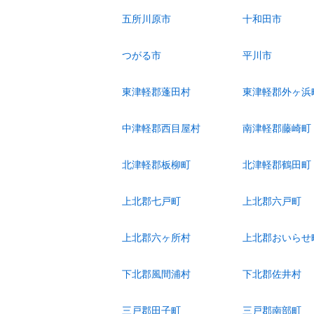
五所川原市
十和田市
つがる市
平川市
東津軽郡蓬田村
東津軽郡外ヶ浜
中津軽郡西目屋村
南津軽郡藤崎町
北津軽郡板柳町
北津軽郡鶴田町
上北郡七戸町
上北郡六戸町
上北郡六ヶ所村
上北郡おいらせ
下北郡風間浦村
下北郡佐井村
三戸郡田子町
三戸郡南部町