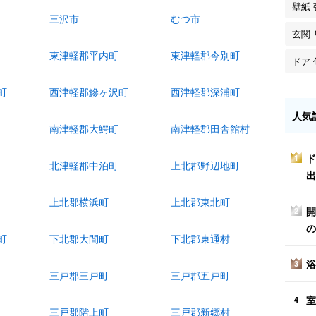
壁紙
三沢市
むつ市
玄関
東津軽郡平内町
東津軽郡今別町
ドア 
町
西津軽郡鰺ヶ沢町
西津軽郡深浦町
人気
南津軽郡大鰐町
南津軽郡田舎館村
ド
1
北津軽郡中泊町
上北郡野辺地町
出
上北郡横浜町
上北郡東北町
開
2
の
町
下北郡大間町
下北郡東通村
浴
3
三戸郡三戸町
三戸郡五戸町
室
4
三戸郡階上町
三戸郡新郷村