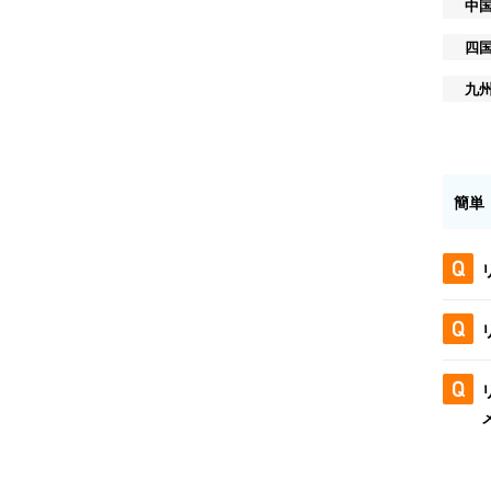
中
四
九
簡単