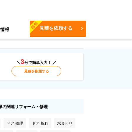
無料
見積を依頼する
ち情報
3
＼
分で簡単入力！ ／
見積を依頼する
県の関連リフォーム・修理
ドア 修理
ドア 折れ
水まわり