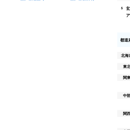
玄
5
ア
都道
北海
東
関
中
関