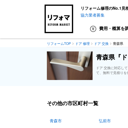
リフォーム修理のNo.1見
協力業者募集
費用・概算
を
リフォームTOP
ドア 修理
ドア 交換
青森県
青森県『ド
ドア 交換に対応し
て、無料で見積りを
その他の市区町村一覧
青森市
弘前市