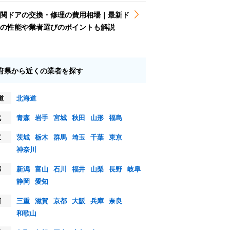
関ドアの交換・修理の費用相場｜最新ド
の性能や業者選びのポイントも解説
府県から近くの業者を探す
道
北海道
北
青森
岩手
宮城
秋田
山形
福島
東
茨城
栃木
群馬
埼玉
千葉
東京
神奈川
部
新潟
富山
石川
福井
山梨
長野
岐阜
静岡
愛知
西
三重
滋賀
京都
大阪
兵庫
奈良
和歌山