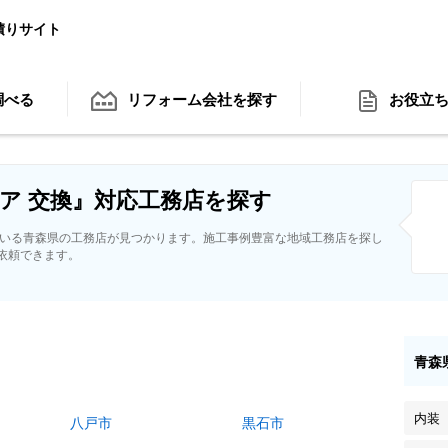
積りサイト
調べる
リフォーム会社
を探す
お役立
ア 交換』対応工務店を探す
ている青森県の工務店が見つかります。施工事例豊富な地域工務店を探し
依頼できます。
青森
内装
八戸市
黒石市