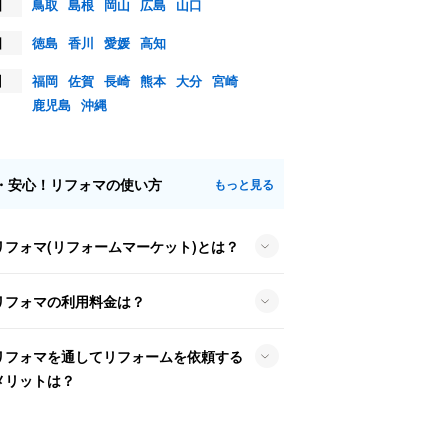
国
鳥取
島根
岡山
広島
山口
国
徳島
香川
愛媛
高知
州
福岡
佐賀
長崎
熊本
大分
宮崎
鹿児島
沖縄
・安心！リフォマの使い方
もっと見る
リフォマ(リフォームマーケット)とは？
リフォマの利用料金は？
リフォマを通してリフォームを依頼する
メリットは？