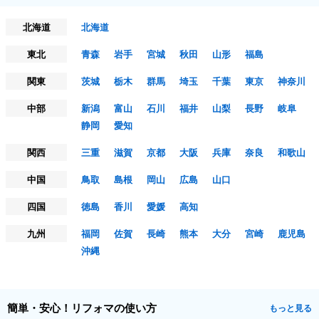
北海道
北海道
東北
青森
岩手
宮城
秋田
山形
福島
関東
茨城
栃木
群馬
埼玉
千葉
東京
神奈川
中部
新潟
富山
石川
福井
山梨
長野
岐阜
静岡
愛知
関西
三重
滋賀
京都
大阪
兵庫
奈良
和歌山
中国
鳥取
島根
岡山
広島
山口
四国
徳島
香川
愛媛
高知
九州
福岡
佐賀
長崎
熊本
大分
宮崎
鹿児島
沖縄
簡単・安心！リフォマの使い方
もっと見る