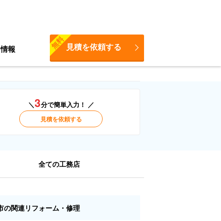
無料
見積を依頼する
ち情報
3
＼
分で簡単入力！ ／
見積を依頼する
全ての工務店
市の関連リフォーム・修理