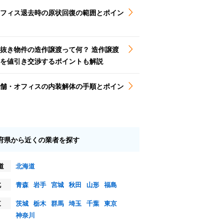
フィス退去時の原状回復の範囲とポイン
抜き物件の造作譲渡って何？ 造作譲渡
を値引き交渉するポイントも解説
舗・オフィスの内装解体の手順とポイン
府県から近くの業者を探す
道
北海道
北
青森
岩手
宮城
秋田
山形
福島
東
茨城
栃木
群馬
埼玉
千葉
東京
神奈川