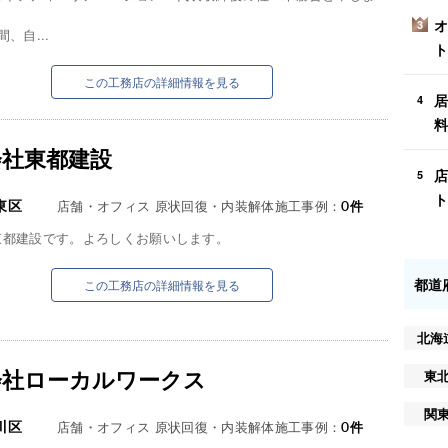
オ
3
、自...
ト
この工務店の詳細情報を見る
居
4
料
会社東都建設
店
5
ト
東区
店舗・オフィス 原状回復・内装解体施工事例：
0
件
東都建設です。よろしくお願いします。
都道
この工務店の詳細情報を見る
北海
会社ローカルワークス
東
関
川区
店舗・オフィス 原状回復・内装解体施工事例：
0
件