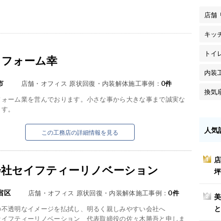
店舗
キッ
トイ
リフォーム幸
内装
市
店舗・オフィス 原状回復・内装解体施工事例：
0
件
換気
フォーム業を営んでおります。小さな事から大きな事まで誠実な
ます。
人気
この工務店の詳細情報を見る
店
1
会社セイフティーリノベーション
坪
宿区
店舗・オフィス 原状回復・内装解体施工事例：
0
件
美
2
の不透明なイメージを払拭し、明るく親しみやすい会社へ
セイフティーリノベーション 代表取締役の佐々木勝吾と申しま