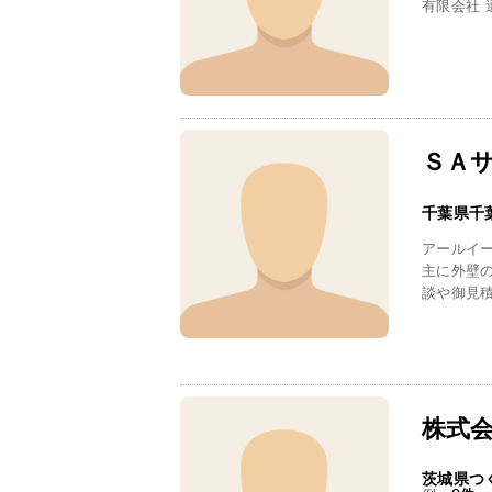
有限会社 
ＳＡ
千葉県千
アールイ
主に外壁
談や御見
株式
茨城県つ