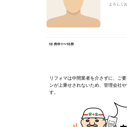
よろしく
10
件中
1
〜
10
件
リフォマは中間業者を介さずに、ご要
ンが上乗せされないため、管理会社や
す。