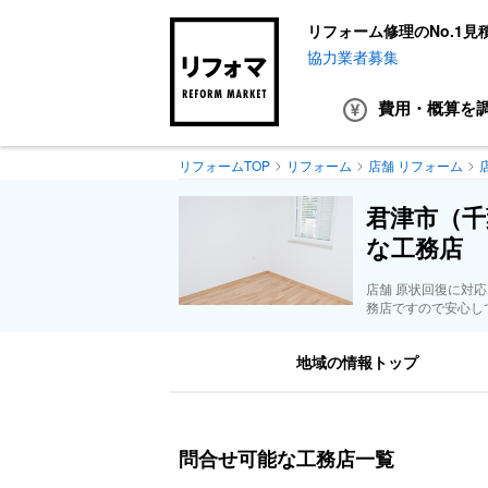
リフォーム修理のNo.1見
協力業者募集
費用・概算
を
リフォームTOP
リフォーム
店舗 リフォーム
君津市（千
な工務店
店舗 原状回復に対
務店ですので安心し
地域の情報トップ
問合せ可能な工務店一覧