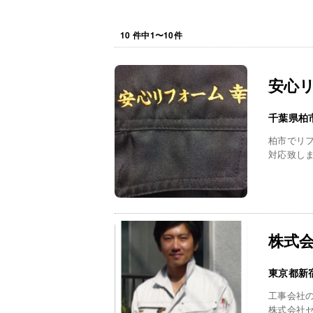
10
件中
1
〜
10
件
安心
千葉県柏
柏市でリ
対応致し
株式
東京都新
工事会社
株式会社