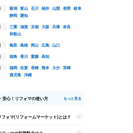
部
新潟
富山
石川
福井
山梨
長野
岐阜
静岡
愛知
西
三重
滋賀
京都
大阪
兵庫
奈良
和歌山
国
鳥取
島根
岡山
広島
山口
国
徳島
香川
愛媛
高知
州
福岡
佐賀
長崎
熊本
大分
宮崎
鹿児島
沖縄
・安心！リフォマの使い方
もっと見る
リフォマ(リフォームマーケット)とは？