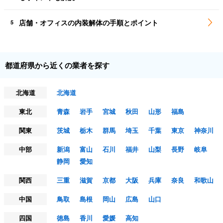
店舗・オフィスの内装解体の手順とポイント
5
都道府県から近くの業者を探す
北海道
北海道
東北
青森
岩手
宮城
秋田
山形
福島
関東
茨城
栃木
群馬
埼玉
千葉
東京
神奈川
中部
新潟
富山
石川
福井
山梨
長野
岐阜
静岡
愛知
関西
三重
滋賀
京都
大阪
兵庫
奈良
和歌山
中国
鳥取
島根
岡山
広島
山口
四国
徳島
香川
愛媛
高知