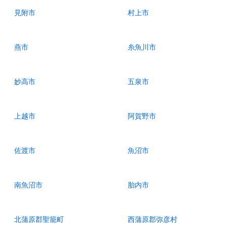
見附市
村上市
燕市
糸魚川市
妙高市
五泉市
上越市
阿賀野市
佐渡市
魚沼市
南魚沼市
胎内市
北蒲原郡聖籠町
西蒲原郡弥彦村