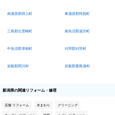
南蒲原郡田上町
東蒲原郡阿賀町
三島郡出雲崎町
南魚沼郡湯沢町
中魚沼郡津南町
刈羽郡刈羽村
岩船郡関川村
岩船郡粟島浦村
新潟県の関連リフォーム・修理
店舗 リフォーム
水まわり
クリーニング
キッチン リフォーム
内装
トイレ リフォーム