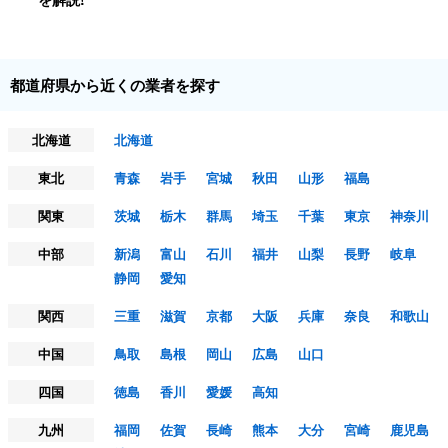
都道府県から近くの業者を探す
北海道
北海道
東北
青森
岩手
宮城
秋田
山形
福島
関東
茨城
栃木
群馬
埼玉
千葉
東京
神奈川
中部
新潟
富山
石川
福井
山梨
長野
岐阜
静岡
愛知
関西
三重
滋賀
京都
大阪
兵庫
奈良
和歌山
中国
鳥取
島根
岡山
広島
山口
四国
徳島
香川
愛媛
高知
九州
福岡
佐賀
長崎
熊本
大分
宮崎
鹿児島