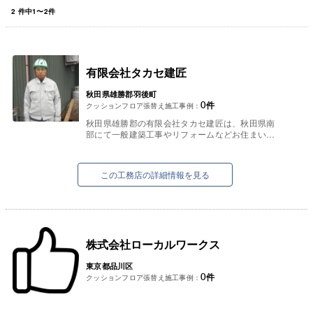
2
件中
1
〜
2
件
有限会社タカセ建匠
秋田県雄勝郡羽後町
0
件
クッションフロア張替え施工事例：
秋田県雄勝郡の有限会社タカセ建匠は、秋田県南
部にて一般建築工事やリフォームなどお住まいに
関わる工事なら何でも承っております。
新築やリフォームなどはもちろん、ど...
この工務店の詳細情報を見る
株式会社ローカルワークス
東京都品川区
0
件
クッションフロア張替え施工事例：