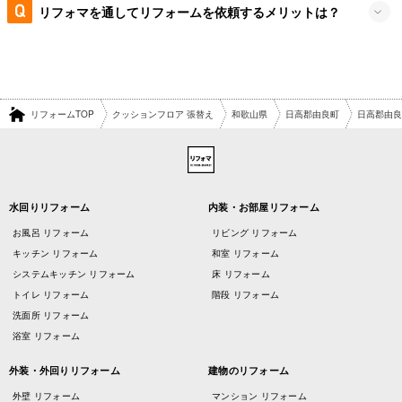
リフォマを通してリフォームを依頼するメリットは？
リフォームTOP
クッションフロア 張替え
和歌山県
日高郡由良町
日高郡由良
水回りリフォーム
内装・お部屋リフォーム
お風呂 リフォーム
リビング リフォーム
キッチン リフォーム
和室 リフォーム
システムキッチン リフォーム
床 リフォーム
トイレ リフォーム
階段 リフォーム
洗面所 リフォーム
浴室 リフォーム
外装・外回りリフォーム
建物のリフォーム
外壁 リフォーム
マンション リフォーム