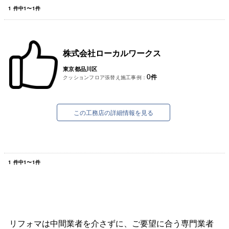
1
件中
1
〜
1
件
株式会社ローカルワークス
東京都品川区
0
件
クッションフロア張替え施工事例：
この工務店の詳細情報を見る
1
件中
1
〜
1
件
リフォマは中間業者を介さずに、ご要望に合う専門業者