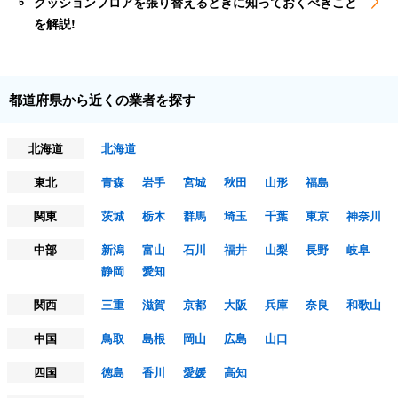
クッションフロアを張り替えるときに知っておくべきこと
5
を解説!
都道府県から近くの業者を探す
北海道
北海道
東北
青森
岩手
宮城
秋田
山形
福島
関東
茨城
栃木
群馬
埼玉
千葉
東京
神奈川
中部
新潟
富山
石川
福井
山梨
長野
岐阜
静岡
愛知
関西
三重
滋賀
京都
大阪
兵庫
奈良
和歌山
中国
鳥取
島根
岡山
広島
山口
四国
徳島
香川
愛媛
高知