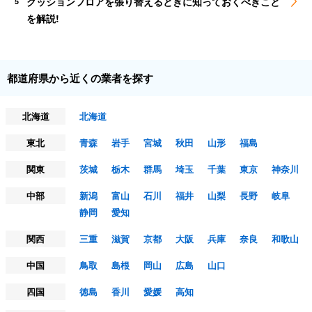
クッションフロアを張り替えるときに知っておくべきこと
5
を解説!
都道府県から近くの業者を探す
北海道
北海道
東北
青森
岩手
宮城
秋田
山形
福島
関東
茨城
栃木
群馬
埼玉
千葉
東京
神奈川
中部
新潟
富山
石川
福井
山梨
長野
岐阜
静岡
愛知
関西
三重
滋賀
京都
大阪
兵庫
奈良
和歌山
中国
鳥取
島根
岡山
広島
山口
四国
徳島
香川
愛媛
高知