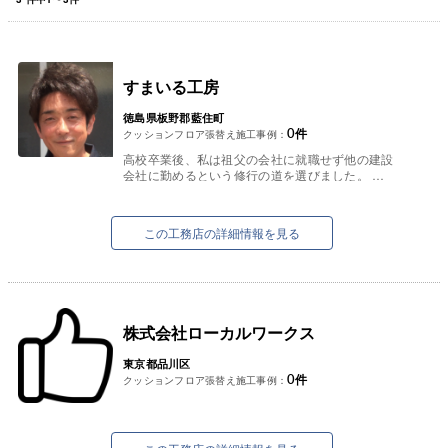
すまいる工房
徳島県板野郡藍住町
0
件
クッションフロア張替え施工事例：
高校卒業後、私は祖父の会社に就職せず他の建設
会社に勤めるという修行の道を選びました。
当時の建設業界は本当に厳しく、親方にも毎日の
ように怒られ、指導も受け教わり...
この工務店の詳細情報を見る
株式会社ローカルワークス
東京都品川区
0
件
クッションフロア張替え施工事例：