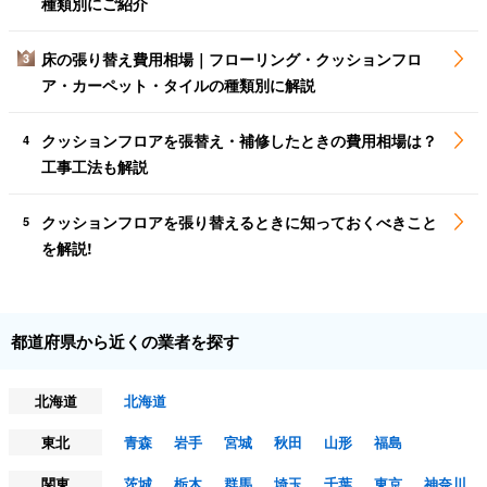
種類別にご紹介
床の張り替え費用相場｜フローリング・クッションフロ
3
ア・カーペット・タイルの種類別に解説
クッションフロアを張替え・補修したときの費用相場は？
4
工事工法も解説
クッションフロアを張り替えるときに知っておくべきこと
5
を解説!
都道府県から近くの業者を探す
北海道
北海道
東北
青森
岩手
宮城
秋田
山形
福島
関東
茨城
栃木
群馬
埼玉
千葉
東京
神奈川