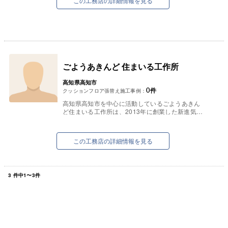
この工務店の詳細情報を見る
ごようあきんど 住まいる工作所
高知県高知市
0
件
クッションフロア張替え施工事例：
高知県高知市を中心に活動しているごようあきん
ど住まいる工作所は、2013年に創業した新進気鋭
の施工店です。このようにまだ歴史が浅く、地元
においても知名度はそれほど...
この工務店の詳細情報を見る
3
件中
1
〜
3
件