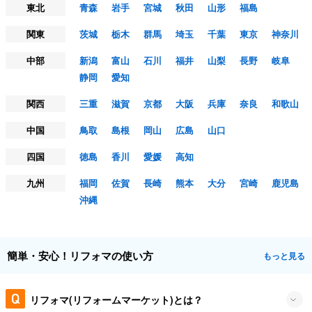
東北
青森
岩手
宮城
秋田
山形
福島
関東
茨城
栃木
群馬
埼玉
千葉
東京
神奈川
中部
新潟
富山
石川
福井
山梨
長野
岐阜
静岡
愛知
関西
三重
滋賀
京都
大阪
兵庫
奈良
和歌山
中国
鳥取
島根
岡山
広島
山口
四国
徳島
香川
愛媛
高知
九州
福岡
佐賀
長崎
熊本
大分
宮崎
鹿児島
沖縄
簡単・安心！リフォマの使い方
もっと見る
リフォマ(リフォームマーケット)とは？