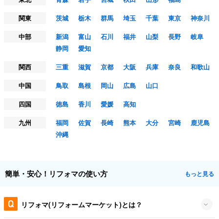
関東
茨城
栃木
群馬
埼玉
千葉
東京
神奈川
中部
新潟
富山
石川
福井
山梨
長野
岐阜
静岡
愛知
関西
三重
滋賀
京都
大阪
兵庫
奈良
和歌山
中国
鳥取
島根
岡山
広島
山口
四国
徳島
香川
愛媛
高知
九州
福岡
佐賀
長崎
熊本
大分
宮崎
鹿児島
沖縄
簡単・安心！リフォマの使い方
もっと見る
リフォマ(リフォームマーケット)とは？