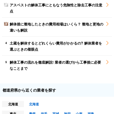
アスベストの解体工事にともなう危険性と除去工事の注意
2
点
解体後に整地したときの費用相場はいくら？ 整地と更地の
3
違いも解説
土蔵を解体するとどれくらい費用がかかるの? 解体業者を
4
選ぶときの着眼点
解体工事の流れを徹底解説! 業者の選びから工事後に必要
5
なことまで
都道府県から近くの業者を探す
北海道
北海道
東北
青森
岩手
宮城
秋田
山形
福島