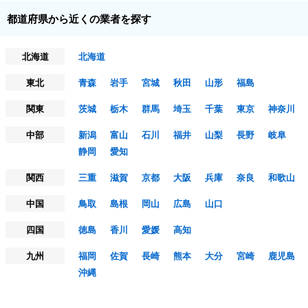
都道府県から近くの業者を探す
北海道
北海道
東北
青森
岩手
宮城
秋田
山形
福島
関東
茨城
栃木
群馬
埼玉
千葉
東京
神奈川
中部
新潟
富山
石川
福井
山梨
長野
岐阜
静岡
愛知
関西
三重
滋賀
京都
大阪
兵庫
奈良
和歌山
中国
鳥取
島根
岡山
広島
山口
四国
徳島
香川
愛媛
高知
九州
福岡
佐賀
長崎
熊本
大分
宮崎
鹿児島
沖縄