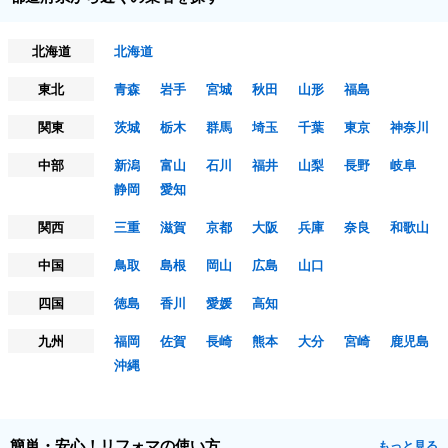
北海道
北海道
東北
青森
岩手
宮城
秋田
山形
福島
関東
茨城
栃木
群馬
埼玉
千葉
東京
神奈川
中部
新潟
富山
石川
福井
山梨
長野
岐阜
静岡
愛知
関西
三重
滋賀
京都
大阪
兵庫
奈良
和歌山
中国
鳥取
島根
岡山
広島
山口
四国
徳島
香川
愛媛
高知
九州
福岡
佐賀
長崎
熊本
大分
宮崎
鹿児島
沖縄
簡単・安心！リフォマの使い方
もっと見る