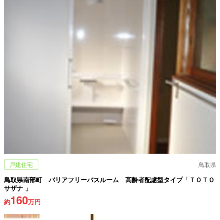
戸建住宅
鳥取県
鳥取県南部町 バリアフリーバスルーム 高齢者配慮型タイプ「ＴＯＴＯ
サザナ 」
160
約
万円