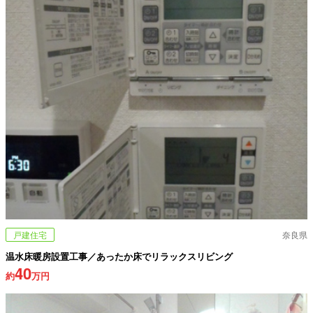
戸建住宅
奈良県
温水床暖房設置工事／あったか床でリラックスリビング
40
約
万円