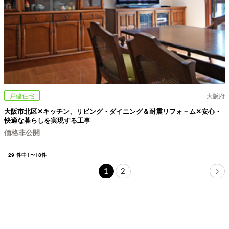
戸建住宅
大阪府
大阪市北区✕キッチン、リビング・ダイニング＆耐震リフォ－ム✕安心・
快適な暮らしを実現する工事
価格非公開
29
件中
1
〜
18
件
1
2