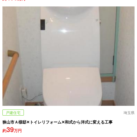
戸建住宅
埼玉県
狭山市Ａ様邸✕トイレリフォーム✕和式から洋式に変える工事
39
約
万円