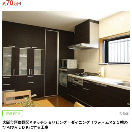
70
約
万円
戸建住宅
大阪府
大阪市阿倍野区✕キッチン＆リビング・ダイニングリフォ－ム✕２１帖の
ひろびろＬＤＫにする工事