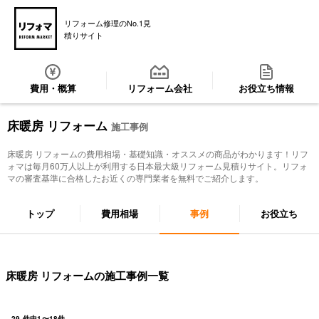
リフォーム修理のNo.1見
積りサイト
費用・概算
リフォーム会社
お役立ち情報
床暖房 リフォーム
施工事例
床暖房 リフォーム
の費用相場・基礎知識・オススメの商品がわかります！リフ
ォマは毎月60万人以上が利用する日本最大級リフォーム見積りサイト。リフォ
マの審査基準に合格したお近くの専門業者を無料でご紹介します。
トップ
費用相場
事例
お役立ち
床暖房 リフォームの施工事例一覧
29
件中
1
〜
18
件