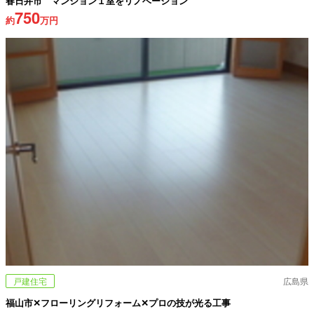
春日井市 マンション１室をリノベーション
750
約
万円
戸建住宅
広島県
福山市✕フローリングリフォーム✕プロの技が光る工事