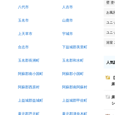
壁 
八代市
人吉市
お風
玉名市
山鹿市
ユニ
ユニ
上天草市
宇城市
浴室
合志市
下益城郡美里町
玉名郡長洲町
玉名郡和水町
人気
阿蘇郡南小国町
阿蘇郡小国町
【
1
床
阿蘇郡西原村
阿蘇郡南阿蘇村
床
2
上益城郡益城町
上益城郡甲佐町
シ
葦北郡芦北町
葦北郡津奈木町