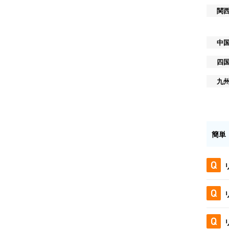
関
中
四
九
簡単