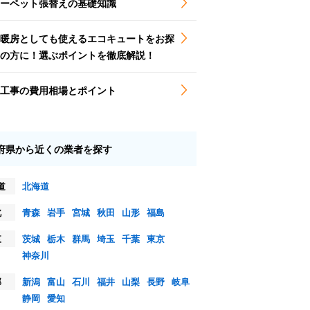
ーペット張替えの基礎知識
暖房としても使えるエコキュートをお探
の方に！選ぶポイントを徹底解説！
工事の費用相場とポイント
府県から近くの業者を探す
道
北海道
北
青森
岩手
宮城
秋田
山形
福島
東
茨城
栃木
群馬
埼玉
千葉
東京
神奈川
部
新潟
富山
石川
福井
山梨
長野
岐阜
静岡
愛知