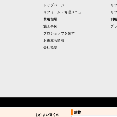
トップページ
リ
リフォーム・修理メニュー
リ
費用相場
利
施工事例
プ
プロショップを探す
お役立ち情報
会社概要
建物
建物
お住まい近くの
お住まい近くの