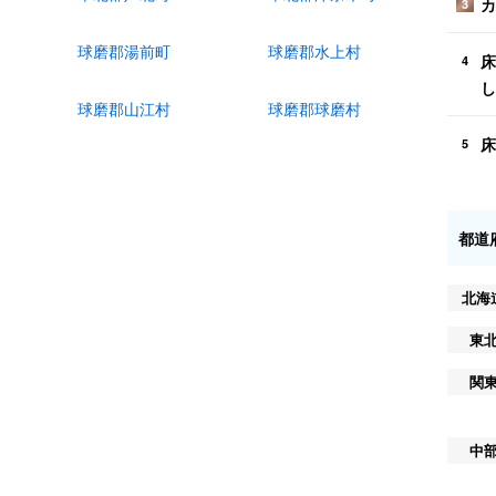
カ
3
球磨郡湯前町
球磨郡水上村
床
4
し
球磨郡山江村
球磨郡球磨村
床
5
都道
北海
東
関
中