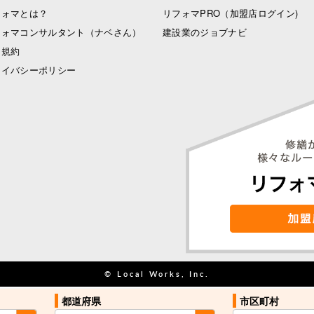
フォマとは？
リフォマPRO
（加盟店ログイン)
フォマコンサルタント（ナベさん）
建設業のジョブナビ
用規約
ライバシーポリシー
© Local Works, Inc.
都道府県
都道府県
市区町村
市区町村
お住まい近くの
お住まい近くの