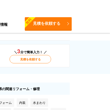
無料
見積を依頼する
ち情報
3
＼
分で簡単入力！ ／
見積を依頼する
県の関連リフォーム・修理
リフォーム
内装
水まわり