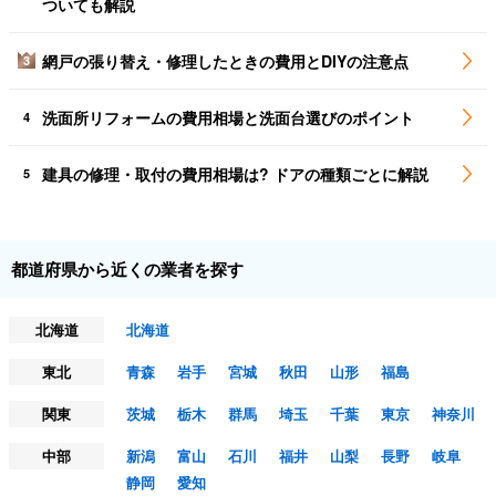
ついても解説
網戸の張り替え・修理したときの費用とDIYの注意点
3
洗面所リフォームの費用相場と洗面台選びのポイント
4
建具の修理・取付の費用相場は? ドアの種類ごとに解説
5
都道府県から近くの業者を探す
北海道
北海道
東北
青森
岩手
宮城
秋田
山形
福島
関東
茨城
栃木
群馬
埼玉
千葉
東京
神奈川
中部
新潟
富山
石川
福井
山梨
長野
岐阜
静岡
愛知