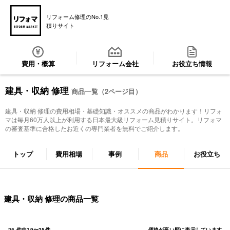
リフォーム修理のNo.1見
積りサイト
費用・概算
リフォーム会社
お役立ち情報
建具・収納 修理
商品一覧（2ページ目）
建具・収納 修理
の費用相場・基礎知識・オススメの商品がわかります！リフォ
マは毎月60万人以上が利用する日本最大級リフォーム見積りサイト。リフォマ
の審査基準に合格したお近くの専門業者を無料でご紹介します。
トップ
費用相場
事例
商品
お役立ち
建具・収納 修理の商品一覧
25
件中
19
〜
25
件
価格が高い順に表示しています